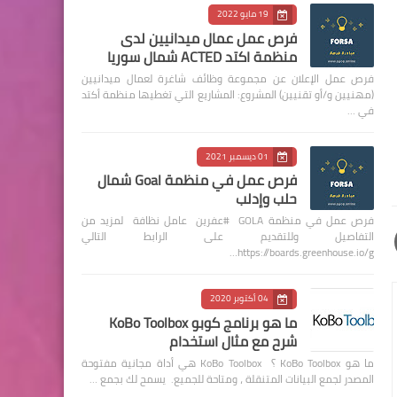
19 مايو 2022
فرص عمل عمال ميدانيين لدى
منظمة اكتد ACTED شمال سوريا
فرص عمل الإعلان عن مجموعة وظائف شاغرة لعمال ميدانيين
(مهنيين و/أو تقنيين) المشروع: المشاريع التي تغطيها منظمة أكتد
في …
01 ديسمبر 2021
فرص عمل في منظمة Goal شمال
حلب وإدلب
فرص عمل في منظمة GOLA #عفرين عامل نظافة لمزيد من
التفاصيل وللتقديم على الرابط التالي
https://boards.greenhouse.io/g…
04 أكتوبر 2020
ما هو برنامج كوبو KoBo Toolbox
شرح مع مثال استخدام
ما هو KoBo Toolbox ؟ KoBo Toolbox هي أداة مجانية مفتوحة
المصدر لجمع البيانات المتنقلة ، ومتاحة للجميع. يسمح لك بجمع …