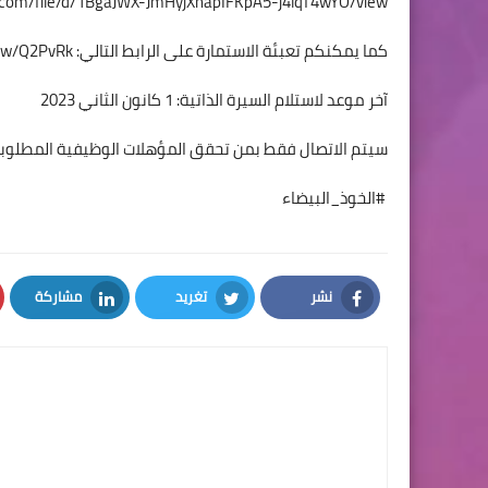
le.com/file/d/1BgaJWX-JmHyjXhapIFKpA5-j4lqT4wYO/view
كما يمكنكم تعبئة الاستمارة على الرابط التالي:
.pw/Q2PvRk
آخر موعد لاستلام السيرة الذاتية: 1 كانون الثاني 2023
سيتم الاتصال فقط بمن تحقق المؤهلات الوظيفية المطلوب
#الخوذ_البيضاء
نشر
تغريد
مشاركة
LinkedIn
Twitter
Facebook