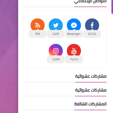
التواصل الإجتماعي
RSS
2,455
Messenger
25,742
1,525k
75,274
مشاركات عشوائية
مشاركات عشوائية
المشاركات الشائعة