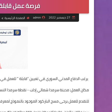
فرصة عمل قابلة 
27 ديسمبر 2022
admin
الصفحة الرئيسية
يرغب الدفاع المدني السوري في تعيين "قابلة " للعمل في 
مكان العمل: مدينة سرمدا شمالي إدلب - نقطة سرمدا النس
للتقدم للعمل يرجى مسح الباركود الموجود بالنموذج لمعرفة ا