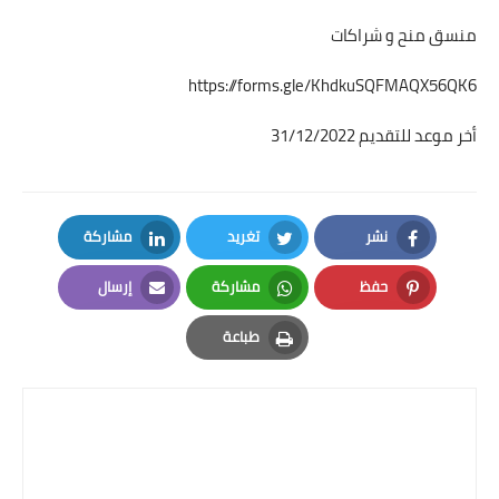
منسق منح و شراكات
https://forms.gle/KhdkuSQFMAQX56QK6
أخر موعد للتقديم 31/12/2022
نشر
تغريد
مشاركة
LinkedIn
Twitter
Facebook
حفظ
مشاركة
إرسال
Email
Whatsapp
Pinterest
طباعة
Print