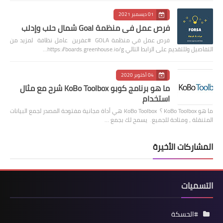
01 ديسمبر 2021
فرص عمل في منظمة Goal شمال حلب وإدلب
فرص عمل في منظمة GOLA #عفرين عامل نظافة لمزيد من
التفاصيل وللتقديم على الرابط التالي https://boards.greenhouse.io/g…
04 أكتوبر 2020
ما هو برنامج كوبو KoBo Toolbox شرح مع مثال
استخدام
ما هو KoBo Toolbox ؟ KoBo Toolbox هي أداة مجانية مفتوحة المصدر لجمع البيانات
المتنقلة ، ومتاحة للجميع. يسمح لك بجمع …
المشاركات الأخيرة
التسميات
#الحسكة