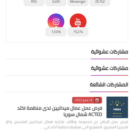
RSS
2,455
Messenger
25,742
1,525k
75,274
مشاركات عشوائية
مشاركات عشوائية
المشاركات الشائعة
19 مايو 2022
فرص عمل عمال ميدانيين لدى منظمة اكتد
ACTED شمال سوريا
فرص عمل الإعلان عن مجموعة وظائف شاغرة لعمال ميدانيين (مهنيين و/أو
تقنيين) المشروع: المشاريع التي تغطيها منظمة أكتد في …