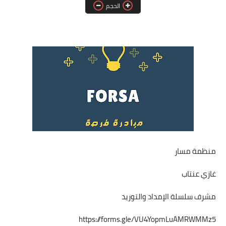
الحجم
فرص عمل في العراق
فرص عمل في اليمن
فرص عمل في السودان
دورات تدريبية
منظمة مسار
غازي عنتاب
مشرف سلسلة الإمداد والتوريد
https://forms.gle/VU4YopmLuAMRWMMz5