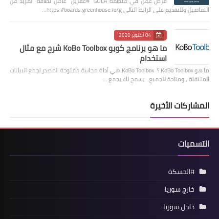
فرص عمل في منظمة GOLA #عفرين عامل نظافة لمزيد من
التفاصيل وللتقديم على الرابط التالي https://boards.greenhouse.io/g…
04 أكتوبر 2020
ما هو برنامج كوبو KoBo Toolbox شرح مع مثال
استخدام
ما هو KoBo Toolbox ؟ KoBo Toolbox هي أداة مجانية مفتوحة المصدر لجمع البيانات
المتنقلة ، ومتاحة للجميع. يسمح لك بجمع …
المشاركات الأخيرة
التسميات
#الحسكة
خارج سوريا
داخل سوريا