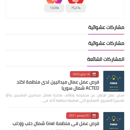
1,525k
75,274
مشاركات عشوائية
مشاركات عشوائية
المشاركات الشائعة
19 مايو 2022
فرص عمل عمال ميدانيين لدى منظمة اكتد
ACTED شمال سوريا
فرص عمل الإعلان عن مجموعة وظائف شاغرة لعمال ميدانيين (مهنيين و/أو
تقنيين) المشروع: المشاريع التي تغطيها منظمة أكتد في …
01 ديسمبر 2021
فرص عمل في منظمة Goal شمال حلب وإدلب