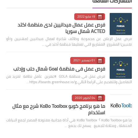
المشاركات الشائعة
19 مايو 2022
فرص عمل عمال ميدانيين لدى منظمة اكتد
ACTED شمال سوريا
فرص عمل الإعلان عن مجموعة وظائف شاغرة لعمال ميدانيين (مهنيين و/أو
تقنيين) المشروع: المشاريع التي تغطيها منظمة أكتد في …
01 ديسمبر 2021
فرص عمل في منظمة Goal شمال حلب وإدلب
فرص عمل في منظمة GOLA #عفرين عامل نظافة لمزيد من
التفاصيل وللتقديم على الرابط التالي https://boards.greenhouse.io/g…
04 أكتوبر 2020
ما هو برنامج كوبو KoBo Toolbox شرح مع مثال
استخدام
ما هو KoBo Toolbox ؟ KoBo Toolbox هي أداة مجانية مفتوحة المصدر لجمع البيانات
المتنقلة ، ومتاحة للجميع. يسمح لك بجمع …