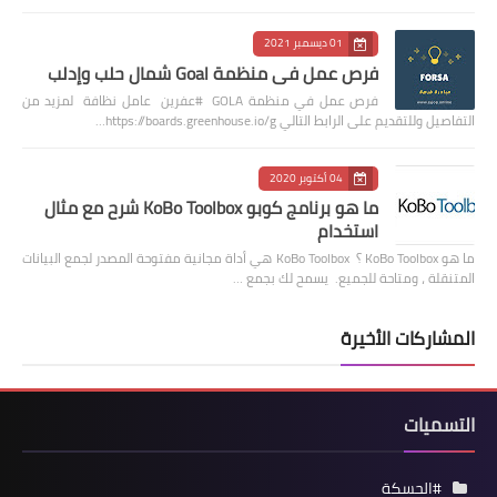
01 ديسمبر 2021
فرص عمل في منظمة Goal شمال حلب وإدلب
فرص عمل في منظمة GOLA #عفرين عامل نظافة لمزيد من
التفاصيل وللتقديم على الرابط التالي https://boards.greenhouse.io/g…
04 أكتوبر 2020
ما هو برنامج كوبو KoBo Toolbox شرح مع مثال
استخدام
ما هو KoBo Toolbox ؟ KoBo Toolbox هي أداة مجانية مفتوحة المصدر لجمع البيانات
المتنقلة ، ومتاحة للجميع. يسمح لك بجمع …
المشاركات الأخيرة
التسميات
#الحسكة