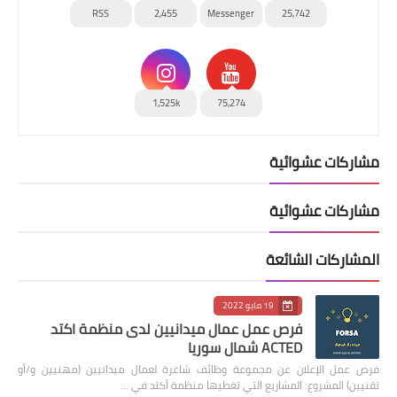
RSS
2,455
Messenger
25,742
1,525k
75,274
مشاركات عشوائية
مشاركات عشوائية
المشاركات الشائعة
19 مايو 2022
فرص عمل عمال ميدانيين لدى منظمة اكتد
ACTED شمال سوريا
فرص عمل الإعلان عن مجموعة وظائف شاغرة لعمال ميدانيين (مهنيين و/أو
تقنيين) المشروع: المشاريع التي تغطيها منظمة أكتد في …