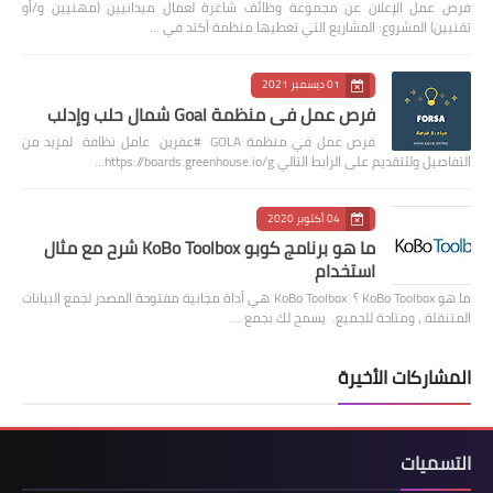
فرص عمل الإعلان عن مجموعة وظائف شاغرة لعمال ميدانيين (مهنيين و/أو
تقنيين) المشروع: المشاريع التي تغطيها منظمة أكتد في …
01 ديسمبر 2021
فرص عمل في منظمة Goal شمال حلب وإدلب
فرص عمل في منظمة GOLA #عفرين عامل نظافة لمزيد من
التفاصيل وللتقديم على الرابط التالي https://boards.greenhouse.io/g…
04 أكتوبر 2020
ما هو برنامج كوبو KoBo Toolbox شرح مع مثال
استخدام
ما هو KoBo Toolbox ؟ KoBo Toolbox هي أداة مجانية مفتوحة المصدر لجمع البيانات
المتنقلة ، ومتاحة للجميع. يسمح لك بجمع …
المشاركات الأخيرة
التسميات