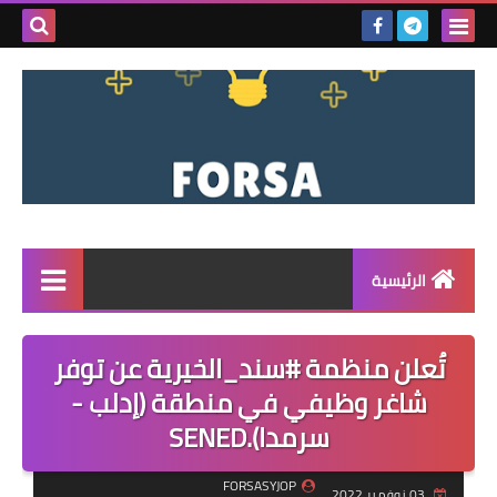
بحث هذه
المدونة
الإلكتروني
الرئيسية
القائمة
تُعلن منظمة #سند_الخيرية عن توفر
مناقصات
شاغر وظيفي في منطقة (إدلب -
سرمدا).SENED
فرص عمل داخل سوريا
فرص عمل في تركيا
FORSASYJOP
03 نوفمبر 2022