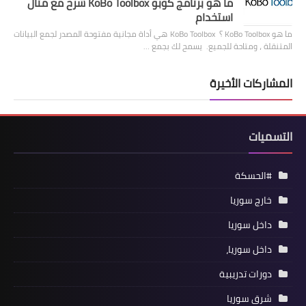
ما هو برنامج كوبو KoBo Toolbox شرح مع مثال
استخدام
ما هو KoBo Toolbox ؟ KoBo Toolbox هي أداة مجانية مفتوحة المصدر لجمع البيانات
المتنقلة ، ومتاحة للجميع. يسمح لك بجمع …
المشاركات الأخيرة
التسميات
#الحسكة
خارج سوريا
داخل سوريا
داخل سوريا،
دورات تدريبية
شرق سوريا