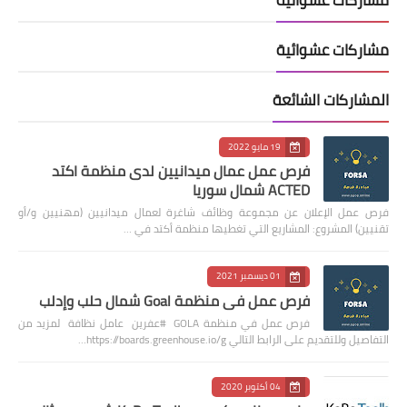
مشاركات عشوائية
المشاركات الشائعة
19 مايو 2022
فرص عمل عمال ميدانيين لدى منظمة اكتد
ACTED شمال سوريا
فرص عمل الإعلان عن مجموعة وظائف شاغرة لعمال ميدانيين (مهنيين و/أو
تقنيين) المشروع: المشاريع التي تغطيها منظمة أكتد في …
01 ديسمبر 2021
فرص عمل في منظمة Goal شمال حلب وإدلب
فرص عمل في منظمة GOLA #عفرين عامل نظافة لمزيد من
التفاصيل وللتقديم على الرابط التالي https://boards.greenhouse.io/g…
04 أكتوبر 2020