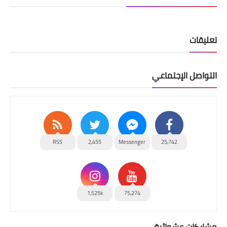
تعليقات
التواصل الإجتماعي
RSS
2,455
Messenger
25,742
1,525k
75,274
مشاركات عشوائية