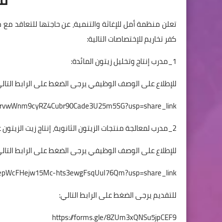
تعلن منظمة أمل للإغاثة والتنمية، عن حاجتها للتعاقد مع
كفر تخاريم للإختصاصات التالية:
1_مدرب إنتاج وتخليل زيتون المائدة:
للإطلاع على الوصف الوظيفي يرجى الضغط على الرابط التال
s/1gYrvwWnm9cyRZ4Cubr90Cade3U25m5SG?usp=share_link
2_مدرب لمعالجة منتجات الزيتون الثانوية، إنتاج زيت الزيتون عالي الجودة، مبادئ التسويق.
للإطلاع على الوصف الوظيفي يرجى الضغط على الرابط التال
s/1HepWcFHejw15Mc-hts3ewgFsqUuI76Qm?usp=share_link
للتقديم يرجى الضغط على الرابط التالي:
https://forms.gle/8ZUm3xQNSu5jpCEF9