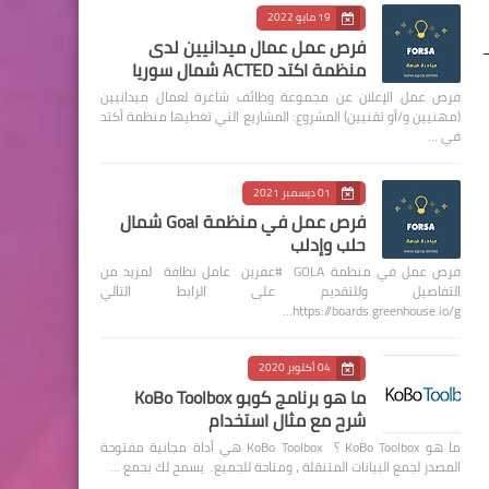
19 مايو 2022
فرص عمل عمال ميدانيين لدى
منظمة اكتد ACTED شمال سوريا
فرص عمل الإعلان عن مجموعة وظائف شاغرة لعمال ميدانيين
(مهنيين و/أو تقنيين) المشروع: المشاريع التي تغطيها منظمة أكتد
في …
01 ديسمبر 2021
فرص عمل في منظمة Goal شمال
حلب وإدلب
فرص عمل في منظمة GOLA #عفرين عامل نظافة لمزيد من
التفاصيل وللتقديم على الرابط التالي
https://boards.greenhouse.io/g…
04 أكتوبر 2020
ما هو برنامج كوبو KoBo Toolbox
شرح مع مثال استخدام
ما هو KoBo Toolbox ؟ KoBo Toolbox هي أداة مجانية مفتوحة
المصدر لجمع البيانات المتنقلة ، ومتاحة للجميع. يسمح لك بجمع …