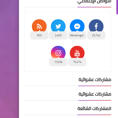
التواصل الإجتماعي
RSS
2,455
Messenger
25,742
1,525k
75,274
مشاركات عشوائية
مشاركات عشوائية
المشاركات الشائعة