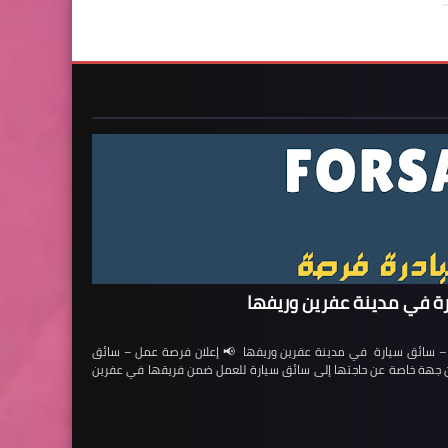
ة في مدينة عفرين وريفها
ائق سيارة في مدينة عفرين وريفها 📢 إعلان فرصة عمل – سائق
لن جهة خاصة عن حاجتها إلى سائق سيارة للعمل ضمن فريقها في عفرين