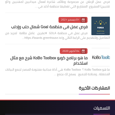
فرص عمل الإعلان عن مجموعة وظائف شاغرة لعمال ميدانيين (مهنيين و/أو
تقنيين) المشروع: المشاريع التي تغطيها منظمة أكتد في …
01 ديسمبر 2021
فرص عمل في منظمة Goal شمال حلب وإدلب
فرص عمل في منظمة GOLA #عفرين عامل نظافة لمزيد من
التفاصيل وللتقديم على الرابط التالي https://boards.greenhouse.io/g…
04 أكتوبر 2020
ما هو برنامج كوبو KoBo Toolbox شرح مع مثال
استخدام
ما هو KoBo Toolbox ؟ KoBo Toolbox هي أداة مجانية مفتوحة المصدر لجمع البيانات
المتنقلة ، ومتاحة للجميع. يسمح لك بجمع …
المشاركات الأخيرة
التسميات