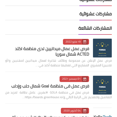
مشاركات عشوائية
المشاركات الشائعة
19 مايو 2022
فرص عمل عمال ميدانيين لدى منظمة اكتد
ACTED شمال سوريا
فرص عمل الإعلان عن مجموعة وظائف شاغرة لعمال ميدانيين (مهنيين و/أو
تقنيين) المشروع: المشاريع التي تغطيها منظمة أكتد في …
01 ديسمبر 2021
فرص عمل في منظمة Goal شمال حلب وإدلب
فرص عمل في منظمة GOLA #عفرين عامل نظافة لمزيد من
التفاصيل وللتقديم على الرابط التالي https://boards.greenhouse.io/g…
04 أكتوبر 2020