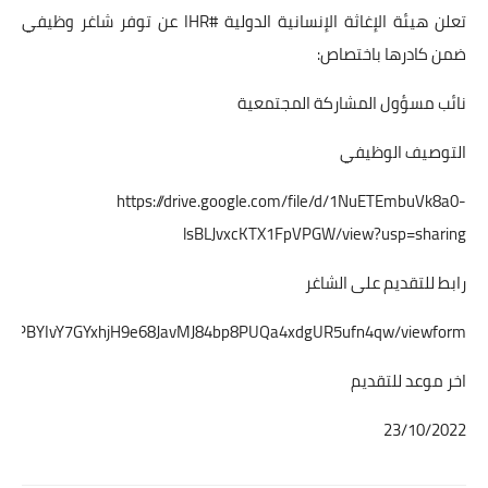
تعلن هيئة الإغاثة الإنسانية الدولية #IHR عن توفر شاغر وظيفي
ضمن كادرها باختصاص:
نائب مسؤول المشاركة المجتمعية
التوصيف الوظيفي
https://drive.google.com/file/d/1NuETEmbuVk8a0-
lsBLJvxcKTX1FpVPGW/view?usp=sharing
رابط للتقديم على الشاغر
LSfr5qPBYIvY7GYxhjH9e68JavMJ84bp8PUQa4xdgUR5ufn4qw/viewform
اخر موعد للتقديم
23/10/2022