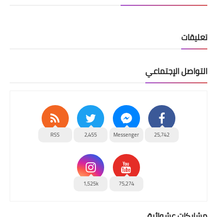
تعليقات
التواصل الإجتماعي
RSS
2,455
Messenger
25,742
1,525k
75,274
مشاركات عشوائية