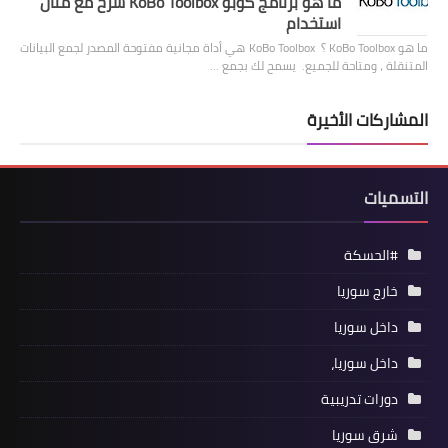
ما هو برنامج كوبو KoBo Toolbox شرح مع مثال
استخدام
ما هو KoBo Toolbox ؟ KoBo Toolbox هي أداة مجانية مفتوحة المصدر لجمع البيانات
المتنقلة ، ومتاحة للجميع. يسمح لك بجمع …
المشاركات الأخيرة
التسميات
#الحسكة
خارج سوريا
داخل سوريا
داخل سوريا،
دورات تدريبية
شرق سوريا