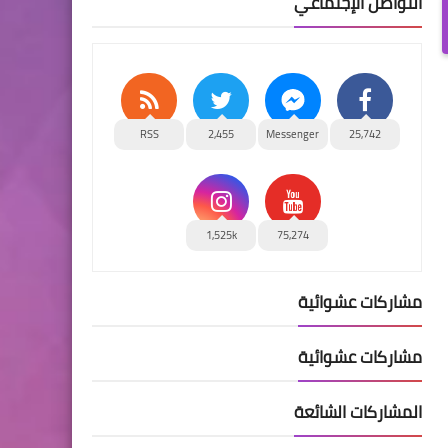
التواصل الإجتماعي
RSS
2,455
Messenger
25,742
1,525k
75,274
مشاركات عشوائية
مشاركات عشوائية
المشاركات الشائعة