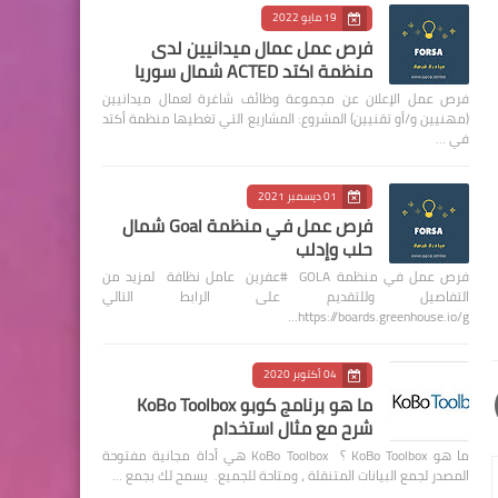
19 مايو 2022
فرص عمل عمال ميدانيين لدى
منظمة اكتد ACTED شمال سوريا
فرص عمل الإعلان عن مجموعة وظائف شاغرة لعمال ميدانيين
(مهنيين و/أو تقنيين) المشروع: المشاريع التي تغطيها منظمة أكتد
في …
01 ديسمبر 2021
فرص عمل في منظمة Goal شمال
حلب وإدلب
فرص عمل في منظمة GOLA #عفرين عامل نظافة لمزيد من
التفاصيل وللتقديم على الرابط التالي
https://boards.greenhouse.io/g…
04 أكتوبر 2020
ما هو برنامج كوبو KoBo Toolbox
شرح مع مثال استخدام
ما هو KoBo Toolbox ؟ KoBo Toolbox هي أداة مجانية مفتوحة
المصدر لجمع البيانات المتنقلة ، ومتاحة للجميع. يسمح لك بجمع …