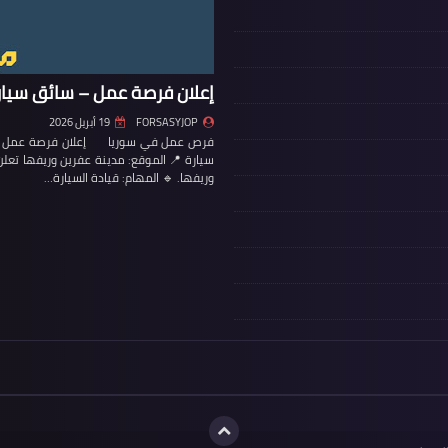
إعلان فرصة عمل – سائق سيار
FORSASYJOP
19 أبريل 2026
فرص عمل في سوريا إعلان فرصة عمل – س
سيارة 📍 الموقع: مدينة عفرين وريفها تع
وريفها. 🔹 المهام: قيادة السيارة…