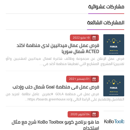
مشاركات عشوائية
المشاركات الشائعة
19 مايو 2022
فرص عمل عمال ميدانيين لدى منظمة اكتد
ACTED شمال سوريا
فرص عمل الإعلان عن مجموعة وظائف شاغرة لعمال ميدانيين (مهنيين و/أو
تقنيين) المشروع: المشاريع التي تغطيها منظمة أكتد في …
01 ديسمبر 2021
فرص عمل في منظمة Goal شمال حلب وإدلب
فرص عمل في منظمة GOLA #عفرين عامل نظافة لمزيد من
التفاصيل وللتقديم على الرابط التالي https://boards.greenhouse.io/g…
04 أكتوبر 2020
ما هو برنامج كوبو KoBo Toolbox شرح مع مثال
استخدام