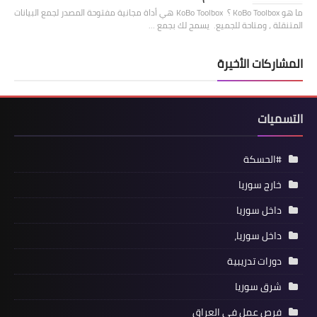
ما هو KoBo Toolbox ؟ KoBo Toolbox هي أداة مجانية مفتوحة المصدر لجمع البيانات
المتنقلة ، ومتاحة للجميع. يسمح لك بجمع …
المشاركات الأخيرة
التسميات
#الحسكة
خارج سوريا
داخل سوريا
داخل سوريا،
دورات تدريبية
شرق سوريا
فرص عمل في العراق