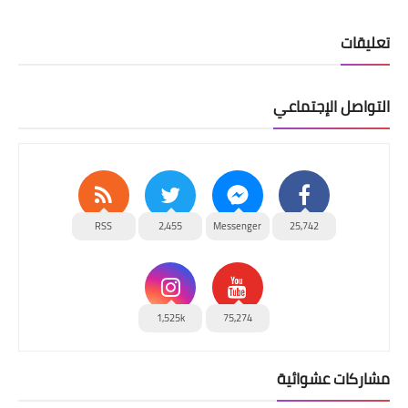
تعليقات
التواصل الإجتماعي
RSS
2,455
Messenger
25,742
1,525k
75,274
مشاركات عشوائية