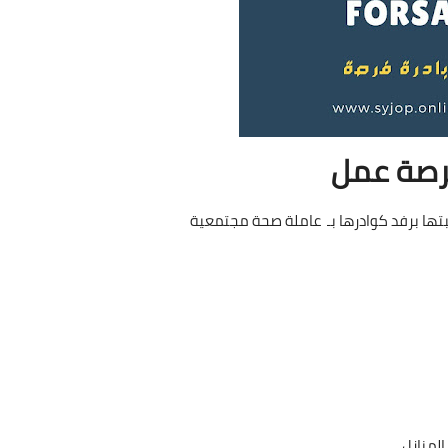
صة عمل
لمنازل.