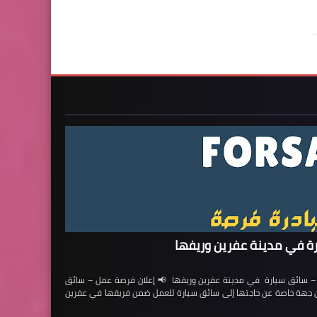
ة في مدينة عفرين وريفها
ائق سيارة في مدينة عفرين وريفها 📢 إعلان فرصة عمل – سائق
لن جهة خاصة عن حاجتها إلى سائق سيارة للعمل ضمن فريقها في عفرين