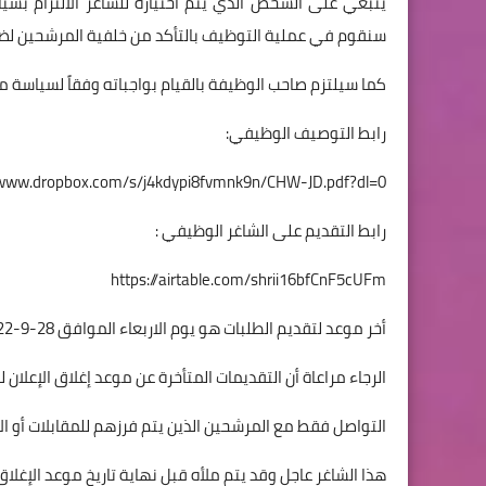
ينبغي على الشخص الذي يتم اختياره للشاغر الالتزام بسيا
سنقوم في عملية التوظيف بالتأكد من خلفية المرشحين لضم
كما سيلتزم صاحب الوظيفة بالقيام بواجباته وفقاً لسياسة م
رابط التوصيف الوظيفي:
/www.dropbox.com/s/j4kdypi8fvmnk9n/CHW-JD.pdf?dl=0
رابط التقديم على الشاغر الوظيفي :
https://airtable.com/shrii16bfCnF5cUFm
أخر موعد لتقديم الطلبات هو يوم الاربعاء الموافق 28-9-2022
الرجاء مراعاة أن التقديمات المتأخرة عن موعد إغلاق الإعلان ل
التواصل فقط مع المرشحين الذين يتم فرزهم للمقابلات أو الا
هذا الشاغر عاجل وقد يتم ملأه قبل نهاية تاريخ موعد الإغلاق