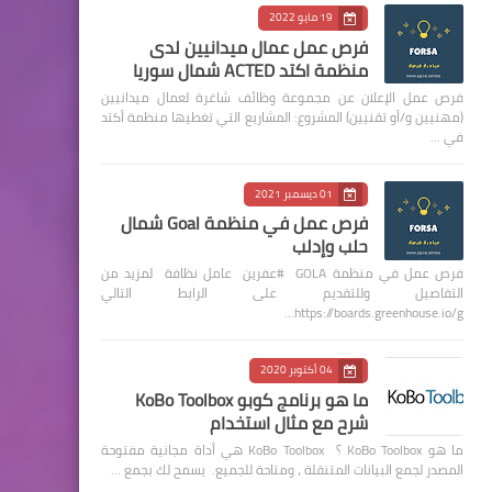
19 مايو 2022
فرص عمل عمال ميدانيين لدى
منظمة اكتد ACTED شمال سوريا
فرص عمل الإعلان عن مجموعة وظائف شاغرة لعمال ميدانيين
(مهنيين و/أو تقنيين) المشروع: المشاريع التي تغطيها منظمة أكتد
في …
01 ديسمبر 2021
فرص عمل في منظمة Goal شمال
حلب وإدلب
فرص عمل في منظمة GOLA #عفرين عامل نظافة لمزيد من
التفاصيل وللتقديم على الرابط التالي
https://boards.greenhouse.io/g…
04 أكتوبر 2020
ما هو برنامج كوبو KoBo Toolbox
شرح مع مثال استخدام
ما هو KoBo Toolbox ؟ KoBo Toolbox هي أداة مجانية مفتوحة
المصدر لجمع البيانات المتنقلة ، ومتاحة للجميع. يسمح لك بجمع …