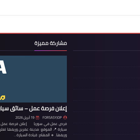
مشاركة مميزة
إعلان فرصة عمل – سائق سيار
FORSASYJOP
19 أبريل 2026
فرص عمل في سوريا إعلان فرصة عمل – س
سيارة 📍 الموقع: مدينة عفرين وريفها تع
وريفها. 🔹 المهام: قيادة السيارة…