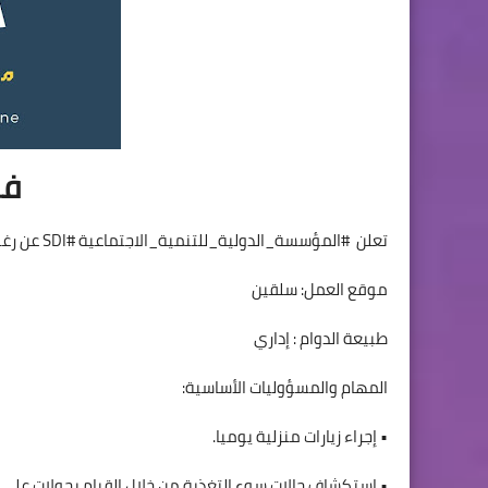
فر
تعلن #المؤسسة_الدولية_للتنمية_الاجتماعية #SDI عن رغبتها برفد كوادرها بـ عاملة صحة مجتمعية
موقع العمل: سلقين
طبيعة الدوام : إداري
المهام والمسؤوليات الأساسية:
• إجراء زيارات منزلية يوميا.
• استكشاف حالات سوء التغذية من خلال القيام بجولات على ا