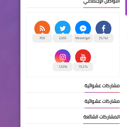
التواصل الإجتماعي
RSS
2,455
Messenger
25,742
1,525k
75,274
مشاركات عشوائية
مشاركات عشوائية
المشاركات الشائعة