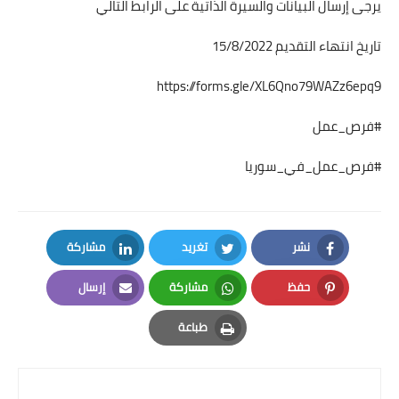
يرجى إرسال البيانات والسيرة الذاتية على الرابط التالي
تاريخ انتهاء التقديم 15/8/2022
https://forms.gle/XL6Qno79WAZz6epq9
#فرص_عمل
#فرص_عمل_في_سوريا
نشر
تغريد
مشاركة
LinkedIn
Twitter
Facebook
حفظ
مشاركة
إرسال
Email
Whatsapp
Pinterest
طباعة
Print