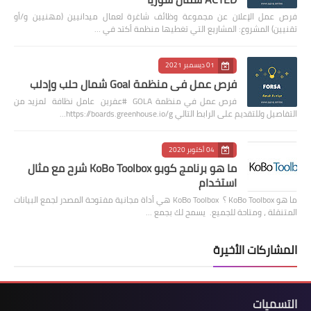
فرص عمل الإعلان عن مجموعة وظائف شاغرة لعمال ميدانيين (مهنيين و/أو
تقنيين) المشروع: المشاريع التي تغطيها منظمة أكتد في …
01 ديسمبر 2021
فرص عمل في منظمة Goal شمال حلب وإدلب
فرص عمل في منظمة GOLA #عفرين عامل نظافة لمزيد من
التفاصيل وللتقديم على الرابط التالي https://boards.greenhouse.io/g…
04 أكتوبر 2020
ما هو برنامج كوبو KoBo Toolbox شرح مع مثال
استخدام
ما هو KoBo Toolbox ؟ KoBo Toolbox هي أداة مجانية مفتوحة المصدر لجمع البيانات
المتنقلة ، ومتاحة للجميع. يسمح لك بجمع …
المشاركات الأخيرة
التسميات