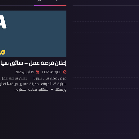
إعلان فرصة عمل – سائق سيار
FORSASYJOP
19 أبريل 2026
فرص عمل في سوريا إعلان فرصة عمل – س
سيارة 📍 الموقع: مدينة عفرين وريفها تع
وريفها. 🔹 المهام: قيادة السيارة…