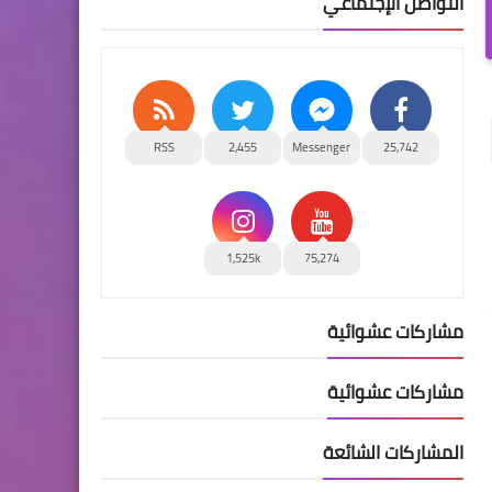
التواصل الإجتماعي
RSS
2,455
Messenger
25,742
1,525k
75,274
مشاركات عشوائية
مشاركات عشوائية
المشاركات الشائعة