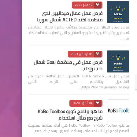
19 مايو 2022
فرص عمل عمال ميدانيين لدى
منظمة اكتد ACTED شمال سوريا
فرص عمل الإعلان عن مجموعة وظائف شاغرة لعمال ميدانيين
(مهنيين و/أو تقنيين) المشروع: المشاريع التي تغطيها منظمة أكتد
في …
01 ديسمبر 2021
فرص عمل في منظمة Goal شمال
حلب وإدلب
فرص عمل في منظمة GOLA #عفرين عامل نظافة لمزيد من
التفاصيل وللتقديم على الرابط التالي
https://boards.greenhouse.io/g…
04 أكتوبر 2020
ما هو برنامج كوبو KoBo Toolbox
شرح مع مثال استخدام
ما هو KoBo Toolbox ؟ KoBo Toolbox هي أداة مجانية مفتوحة
المصدر لجمع البيانات المتنقلة ، ومتاحة للجميع. يسمح لك بجمع …