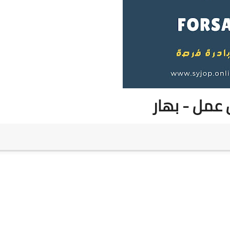
عمل - بهار
                 