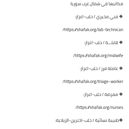
مكاتبها في شمال غرب سوريا:
🔶 فني مخبري / حلب-اعزاز:
https://shafak.org/lab-technican/
🔶 قابلـــة / حلب-اعزاز:
https://shafak.org/midwife/
🔶 عاملة فرز / حلب-اعزاز:
https://shafak.org/triage-worker/
🔶 ممرضة / حلب-اعزاز:
https://shafak.org/nurses/
🔶طبيبة نسائية / حلب-اخترين-الزيادية: