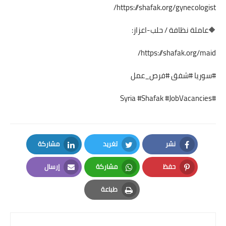
https://shafak.org/gynecologist/
🔶عاملة نظافة / حلب-اعزاز:
https://shafak.org/maid/
#سوريا #شفق #فرص_عمل
#Syria #Shafak #JobVacancies
نشر
تغريد
مشاركة
LinkedIn
Twitter
Facebook
حفظ
مشاركة
إرسال
Email
Whatsapp
Pinterest
طباعة
Print