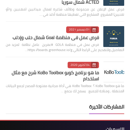
ACTED شمال سوريا
فرص عمل الإعلان عن مجموعة وظائف شاغرة لعمال ميدانيين (مهنيين و/أو
تقنيين) المشروع: المشاريع التي تغطيها منظمة أكتد في …
01 ديسمبر 2021
فرص عمل في منظمة Goal شمال حلب وإدلب
فرص عمل في منظمة GOLA #عفرين عامل نظافة لمزيد من
التفاصيل وللتقديم على الرابط التالي https://boards.greenhouse.io/g…
04 أكتوبر 2020
ما هو برنامج كوبو KoBo Toolbox شرح مع مثال
استخدام
ما هو KoBo Toolbox ؟ KoBo Toolbox هي أداة مجانية مفتوحة المصدر لجمع البيانات
المتنقلة ، ومتاحة للجميع. يسمح لك بجمع …
المشاركات الأخيرة
التسميات