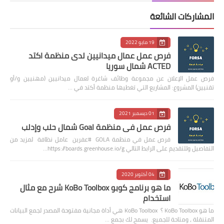
المشاركات الشائعة
19 مايو 2022
فرص عمل عمال ميدانيين لدى منظمة اكتد
ACTED شمال سوريا
فرص عمل الإعلان عن مجموعة وظائف شاغرة لعمال ميدانيين (مهنيين و/أو
تقنيين) المشروع: المشاريع التي تغطيها منظمة أكتد في …
01 ديسمبر 2021
فرص عمل في منظمة Goal شمال حلب وإدلب
فرص عمل في منظمة GOLA #عفرين عامل نظافة لمزيد من
التفاصيل وللتقديم على الرابط التالي https://boards.greenhouse.io/g…
04 أكتوبر 2020
ما هو برنامج كوبو KoBo Toolbox شرح مع مثال
استخدام
ما هو KoBo Toolbox ؟ KoBo Toolbox هي أداة مجانية مفتوحة المصدر لجمع البيانات
المتنقلة ، ومتاحة للجميع. يسمح لك بجمع …