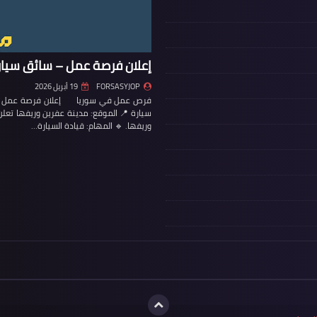
إعلان فرصة عمل – سائق سيار
FORSASYJOP
19 أبريل 2026
فرص عمل في سوريا إعلان فرصة عمل – س
سيارة 📍 الموقع: مدينة عفرين وريفها تع
وريفها. 🔹 المهام: قيادة السيارة…