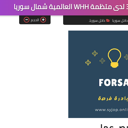
الحجم
داخل سوريا
داخل سوريا،
رص عمل