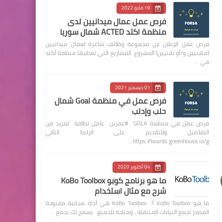
19 مايو 2022
فرص عمل عمال ميدانيين لدى
منظمة اكتد ACTED شمال سوريا
فرص عمل الإعلان عن مجموعة وظائف شاغرة لعمال ميدانيين
(مهنيين و/أو تقنيين) المشروع: المشاريع التي تغطيها منظمة أكتد
في …
01 ديسمبر 2021
فرص عمل في منظمة Goal شمال
حلب وإدلب
فرص عمل في منظمة GOLA #عفرين عامل نظافة لمزيد من
التفاصيل وللتقديم على الرابط التالي
https://boards.greenhouse.io/g…
04 أكتوبر 2020
ما هو برنامج كوبو KoBo Toolbox
شرح مع مثال استخدام
ما هو KoBo Toolbox ؟ KoBo Toolbox هي أداة مجانية مفتوحة
المصدر لجمع البيانات المتنقلة ، ومتاحة للجميع. يسمح لك بجمع …