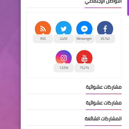
التواصل الإجتماعي
RSS
2,455
Messenger
25,742
1,525k
75,274
مشاركات عشوائية
مشاركات عشوائية
المشاركات الشائعة