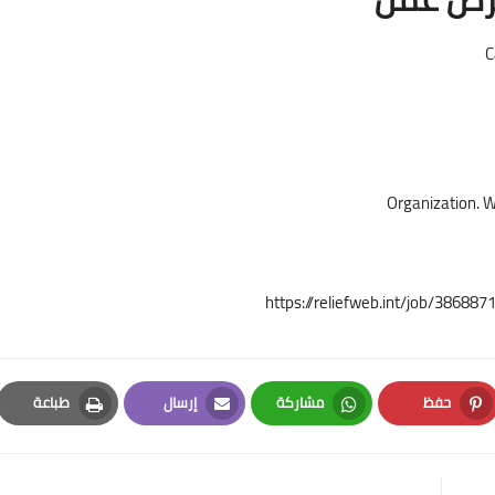
Organization. W
https://reliefweb.int/job/3868
حفظ
مشاركة
إرسال
طباعة
Print
Email
Whatsapp
Pinterest