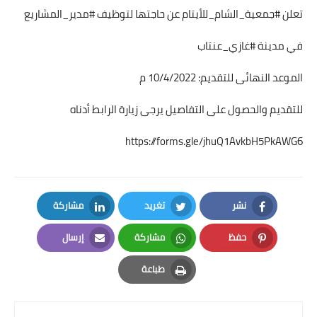
تعلن #جمعية_الشام_للأيتام عن حاجتها لتوظيف #مدير_المشاريع
في مدينة #غازي_عنتاب
الموعد النهائى للتقديم: 10/4/2022 م
للتقديم والحصول على التفاصيل يرجى زيارة الرابط أدناه
https://forms.gle/jhuQ1AvkbH5PkAWG6
نشر
تغريد
مشاركة
LinkedIn
Twitter
Facebook
حفظ
مشاركة
إرسال
Email
Whatsapp
Pinterest
طباعة
Print