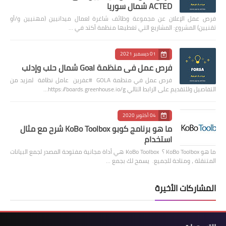
ACTED شمال سوريا
فرص عمل الإعلان عن مجموعة وظائف شاغرة لعمال ميدانيين (مهنيين و/أو
تقنيين) المشروع: المشاريع التي تغطيها منظمة أكتد في …
01 ديسمبر 2021
فرص عمل في منظمة Goal شمال حلب وإدلب
فرص عمل في منظمة GOLA #عفرين عامل نظافة لمزيد من
التفاصيل وللتقديم على الرابط التالي https://boards.greenhouse.io/g…
04 أكتوبر 2020
ما هو برنامج كوبو KoBo Toolbox شرح مع مثال
استخدام
ما هو KoBo Toolbox ؟ KoBo Toolbox هي أداة مجانية مفتوحة المصدر لجمع البيانات
المتنقلة ، ومتاحة للجميع. يسمح لك بجمع …
المشاركات الأخيرة