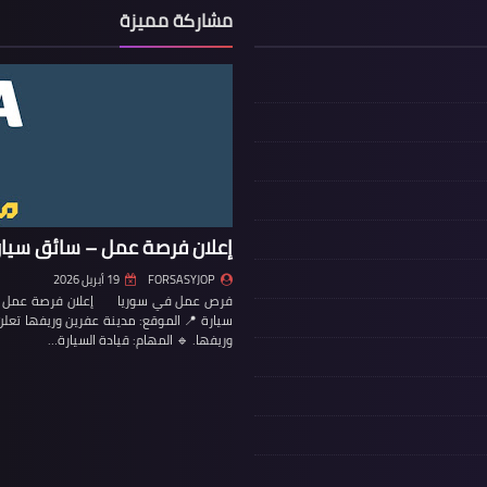
مشاركة مميزة
إعلان فرصة عمل – سائق سيار
FORSASYJOP
19 أبريل 2026
فرص عمل في سوريا إعلان فرصة عمل – س
سيارة 📍 الموقع: مدينة عفرين وريفها تع
وريفها. 🔹 المهام: قيادة السيارة…