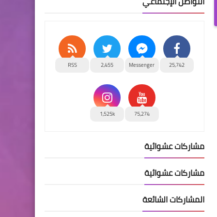
التواصل الإجتماعي
RSS
2,455
Messenger
25,742
1,525k
75,274
مشاركات عشوائية
مشاركات عشوائية
المشاركات الشائعة