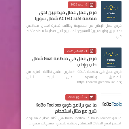
19 مايو 2022
فرص عمل عمال ميدانيين لدى
منظمة اكتد ACTED شمال سوريا
فرص عمل الإعلان عن مجموعة وظائف شاغرة لعمال ميدانيين
(مهنيين و/أو تقنيين) المشروع: المشاريع التي تغطيها منظمة أكتد
في …
01 ديسمبر 2021
فرص عمل في منظمة Goal شمال
حلب وإدلب
فرص عمل في منظمة GOLA #عفرين عامل نظافة لمزيد من
التفاصيل وللتقديم على الرابط التالي
https://boards.greenhouse.io/g…
04 أكتوبر 2020
ما هو برنامج كوبو KoBo Toolbox
شرح مع مثال استخدام
ما هو KoBo Toolbox ؟ KoBo Toolbox هي أداة مجانية مفتوحة
المصدر لجمع البيانات المتنقلة ، ومتاحة للجميع. يسمح لك بجمع …