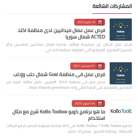
المشاركات الشائعة
19 مايو 2022
فرص عمل عمال ميدانيين لدى منظمة اكتد
ACTED شمال سوريا
فرص عمل الإعلان عن مجموعة وظائف شاغرة لعمال ميدانيين (مهنيين و/أو
تقنيين) المشروع: المشاريع التي تغطيها منظمة أكتد في …
01 ديسمبر 2021
فرص عمل في منظمة Goal شمال حلب وإدلب
فرص عمل في منظمة GOLA #عفرين عامل نظافة لمزيد من
التفاصيل وللتقديم على الرابط التالي https://boards.greenhouse.io/g…
04 أكتوبر 2020
ما هو برنامج كوبو KoBo Toolbox شرح مع مثال
استخدام
ما هو KoBo Toolbox ؟ KoBo Toolbox هي أداة مجانية مفتوحة المصدر لجمع البيانات
المتنقلة ، ومتاحة للجميع. يسمح لك بجمع …