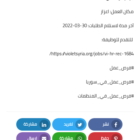
مكان العمل: اعزاز
آخر مدة لاستلام الطلبات: 30-03-2022
للتقدم للوظيفة:
https://violetsyria.org/jobs/vi-hr-rec-1684/
#فرص_عمل
#فرص_عمل_في_سوريا
#فرص_عمل_في_المنظمات
نشر
تغريد
مشاركة
LinkedIn
Twitter
Facebook
حفظ
مشاركة
إرسال