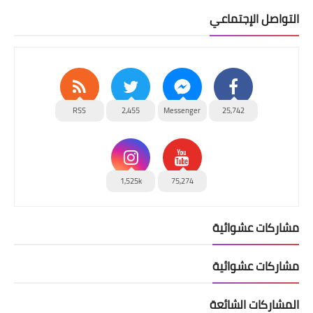
التواصل الإجتماعي
RSS
2,455
Messenger
25,742
1,525k
75,274
مشاركات عشوائية
مشاركات عشوائية
المشاركات الشائعة