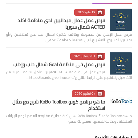
19 مايو 2022
فرص عمل عمال ميدانيين لدى منظمة اكتد
ACTED شمال سوريا
فرص عمل الإعلان عن مجموعة وظائف شاغرة لعمال ميدانيين (مهنيين و/أو
تقنيين) المشروع: المشاريع التي تغطيها منظمة أكتد في …
01 ديسمبر 2021
فرص عمل في منظمة Goal شمال حلب وإدلب
فرص عمل في منظمة GOLA #عفرين عامل نظافة لمزيد من
التفاصيل وللتقديم على الرابط التالي https://boards.greenhouse.io/g…
04 أكتوبر 2020
ما هو برنامج كوبو KoBo Toolbox شرح مع مثال
استخدام
ما هو KoBo Toolbox ؟ KoBo Toolbox هي أداة مجانية مفتوحة المصدر لجمع البيانات
المتنقلة ، ومتاحة للجميع. يسمح لك بجمع …