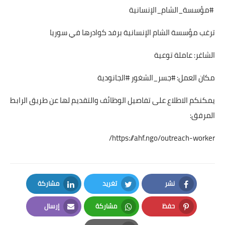
#مؤسسة_الشام_الإنسانية
ترغب مؤسسة الشام الإنسانية برفد كوادرها في سوريا
الشاغر: عاملة توعية
مكان العمل: #جسر_الشغور #الجانودية
يمكنكم الاطلاع على تفاصيل الوظائف والتقديم لها عن طريق الرابط
المرفق:
https://ahf.ngo/outreach-worker/
نشر
تغريد
مشاركة
LinkedIn
Twitter
Facebook
حفظ
مشاركة
إرسال
Email
Whatsapp
Pinterest