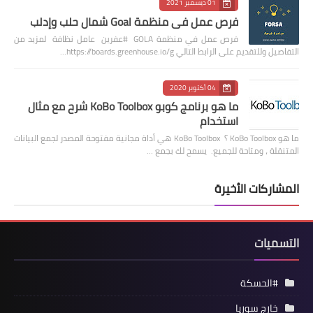
01 ديسمبر 2021
فرص عمل في منظمة Goal شمال حلب وإدلب
فرص عمل في منظمة GOLA #عفرين عامل نظافة لمزيد من
التفاصيل وللتقديم على الرابط التالي https://boards.greenhouse.io/g…
04 أكتوبر 2020
ما هو برنامج كوبو KoBo Toolbox شرح مع مثال
استخدام
ما هو KoBo Toolbox ؟ KoBo Toolbox هي أداة مجانية مفتوحة المصدر لجمع البيانات
المتنقلة ، ومتاحة للجميع. يسمح لك بجمع …
المشاركات الأخيرة
التسميات
#الحسكة
خارج سوريا