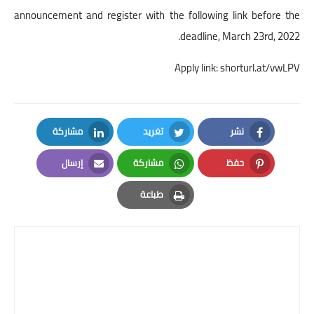
announcement and register with the following link before the
deadline, March 23rd, 2022.
Apply link:
shorturl.at/vwLPV
نشر
تغريد
مشاركة
LinkedIn
Twitter
Facebook
حفظ
مشاركة
إرسال
Email
Whatsapp
Pinterest
طباعة
Print