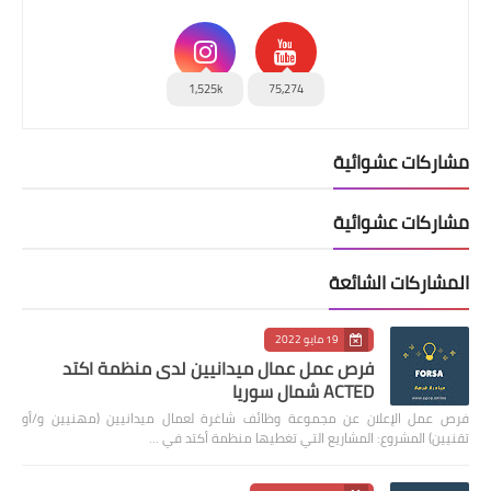
1,525k
75,274
مشاركات عشوائية
مشاركات عشوائية
المشاركات الشائعة
19 مايو 2022
فرص عمل عمال ميدانيين لدى منظمة اكتد
ACTED شمال سوريا
فرص عمل الإعلان عن مجموعة وظائف شاغرة لعمال ميدانيين (مهنيين و/أو
تقنيين) المشروع: المشاريع التي تغطيها منظمة أكتد في …