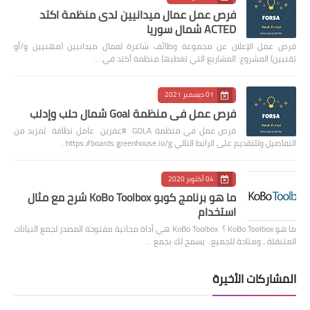
فرص عمل عمال ميدانيين لدى منظمة اكتد
ACTED شمال سوريا
فرص عمل الإعلان عن مجموعة وظائف شاغرة لعمال ميدانيين (مهنيين و/أو
تقنيين) المشروع: المشاريع التي تغطيها منظمة أكتد في …
01 ديسمبر 2021
فرص عمل في منظمة Goal شمال حلب وإدلب
فرص عمل في منظمة GOLA #عفرين عامل نظافة لمزيد من
التفاصيل وللتقديم على الرابط التالي https://boards.greenhouse.io/g…
04 أكتوبر 2020
ما هو برنامج كوبو KoBo Toolbox شرح مع مثال
استخدام
ما هو KoBo Toolbox ؟ KoBo Toolbox هي أداة مجانية مفتوحة المصدر لجمع البيانات
المتنقلة ، ومتاحة للجميع. يسمح لك بجمع …
المشاركات الأخيرة