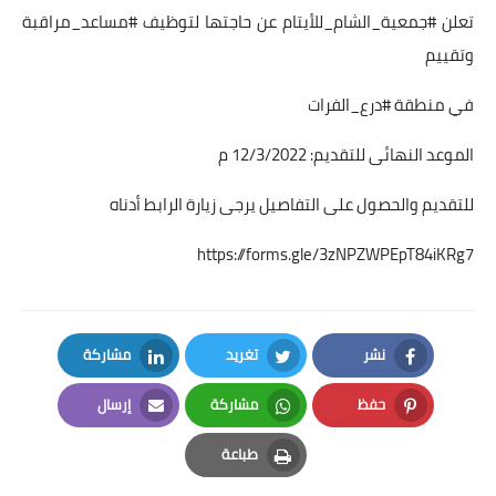
تعلن #جمعية_الشام_للأيتام عن حاجتها لتوظيف #مساعد_مراقبة
وتقييم
في منطقة #درع_الفرات
الموعد النهائى للتقديم: 12/3/2022 م
للتقديم والحصول على التفاصيل يرجى زيارة الرابط أدناه
https://forms.gle/3zNPZWPEpT84iKRg7
نشر
تغريد
مشاركة
LinkedIn
Twitter
Facebook
حفظ
مشاركة
إرسال
Email
Whatsapp
Pinterest
طباعة
Print