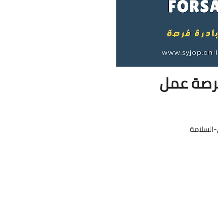
صة عمل
السلامة