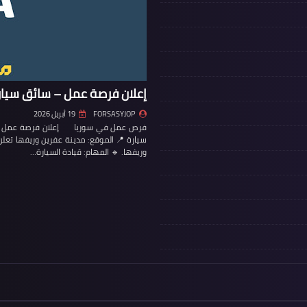
إعلان فرصة عمل – سائق سيار
FORSASYJOP
19 أبريل 2026
فرص عمل في سوريا إعلان فرصة عمل – س
سيارة 📍 الموقع: مدينة عفرين وريفها تع
وريفها. 🔹 المهام: قيادة السيارة…