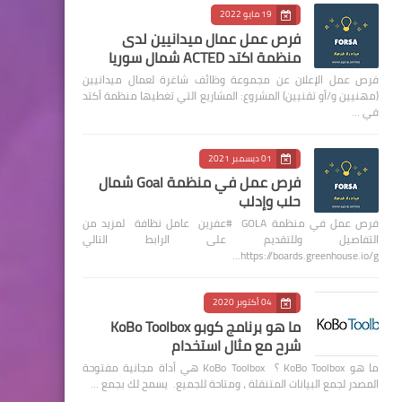
19 مايو 2022
فرص عمل عمال ميدانيين لدى
منظمة اكتد ACTED شمال سوريا
فرص عمل الإعلان عن مجموعة وظائف شاغرة لعمال ميدانيين
(مهنيين و/أو تقنيين) المشروع: المشاريع التي تغطيها منظمة أكتد
في …
01 ديسمبر 2021
فرص عمل في منظمة Goal شمال
حلب وإدلب
فرص عمل في منظمة GOLA #عفرين عامل نظافة لمزيد من
التفاصيل وللتقديم على الرابط التالي
https://boards.greenhouse.io/g…
04 أكتوبر 2020
ما هو برنامج كوبو KoBo Toolbox
شرح مع مثال استخدام
ما هو KoBo Toolbox ؟ KoBo Toolbox هي أداة مجانية مفتوحة
المصدر لجمع البيانات المتنقلة ، ومتاحة للجميع. يسمح لك بجمع …