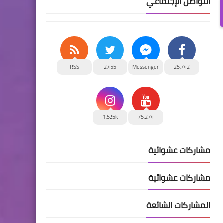
التواصل الإجتماعي
RSS
2,455
Messenger
25,742
1,525k
75,274
مشاركات عشوائية
مشاركات عشوائية
المشاركات الشائعة