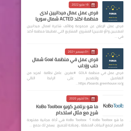
19 مايو 2022
فرص عمل عمال ميدانيين لدى
منظمة اكتد ACTED شمال سوريا
فرص عمل الإعلان عن مجموعة وظائف شاغرة لعمال ميدانيين
(مهنيين و/أو تقنيين) المشروع: المشاريع التي تغطيها منظمة أكتد
في …
01 ديسمبر 2021
فرص عمل في منظمة Goal شمال
حلب وإدلب
فرص عمل في منظمة GOLA #عفرين عامل نظافة لمزيد من
التفاصيل وللتقديم على الرابط التالي
https://boards.greenhouse.io/g…
04 أكتوبر 2020
ما هو برنامج كوبو KoBo Toolbox
شرح مع مثال استخدام
ما هو KoBo Toolbox ؟ KoBo Toolbox هي أداة مجانية مفتوحة
المصدر لجمع البيانات المتنقلة ، ومتاحة للجميع. يسمح لك بجمع …