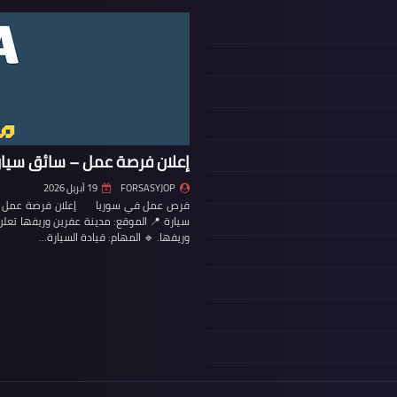
إعلان فرصة عمل – سائق سيار
FORSASYJOP
19 أبريل 2026
فرص عمل في سوريا إعلان فرصة عمل – س
سيارة 📍 الموقع: مدينة عفرين وريفها تع
وريفها. 🔹 المهام: قيادة السيارة…