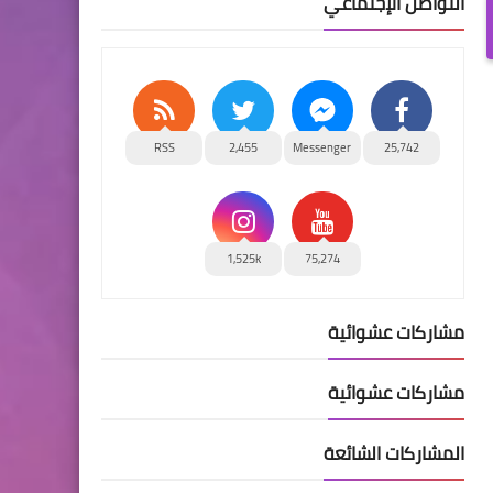
التواصل الإجتماعي
RSS
2,455
Messenger
25,742
1,525k
75,274
مشاركات عشوائية
مشاركات عشوائية
المشاركات الشائعة