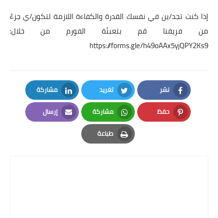
إذا كنت تجد/ين في نفسك القدرة والكفاءة اللازمة لتكون/ي جزءً
من فريقنا قم بتعبئة الفورم من خلال:
https://forms.gle/h49oAAx5yjQPY2Ks9
نشر
تغريد
مشاركة
LinkedIn
Twitter
Facebook
حفظ
مشاركة
إرسال
Email
Whatsapp
Pinterest
طباعة
Print