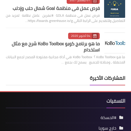
01 ديسمبر 2021
فرص عمل في منظمة Goal شمال حلب وإدلب
فرص عمل في منظمة GOLA #عفرين عامل نظافة لمزيد من
التفاصيل وللتقديم على الرابط التالي https://boards.greenhouse.io/g…
04 أكتوبر 2020
ما هو برنامج كوبو KoBo Toolbox شرح مع مثال
استخدام
ما هو KoBo Toolbox ؟ KoBo Toolbox هي أداة مجانية مفتوحة المصدر لجمع البيانات
المتنقلة ، ومتاحة للجميع. يسمح لك بجمع …
المشاركات الأخيرة
التسميات
#الحسكة
خارج سوريا