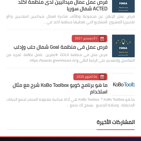
فرص عمل عمال ميدانيين لدى منظمة اكتد
ACTED شمال سوريا
فرص عمل الإعلان عن مجموعة وظائف شاغرة لعمال ميدانيين (مهنيين و/أو
تقنيين) المشروع: المشاريع التي تغطيها منظمة أكتد في …
01 ديسمبر 2021
فرص عمل في منظمة Goal شمال حلب وإدلب
فرص عمل في منظمة GOLA #عفرين عامل نظافة لمزيد من
التفاصيل وللتقديم على الرابط التالي https://boards.greenhouse.io/g…
04 أكتوبر 2020
ما هو برنامج كوبو KoBo Toolbox شرح مع مثال
استخدام
ما هو KoBo Toolbox ؟ KoBo Toolbox هي أداة مجانية مفتوحة المصدر لجمع البيانات
المتنقلة ، ومتاحة للجميع. يسمح لك بجمع …
المشاركات الأخيرة