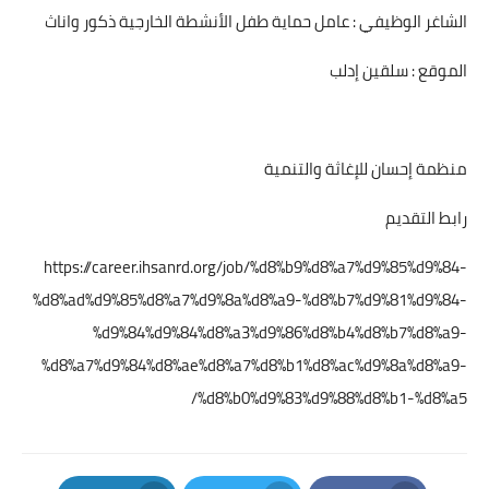
الشاغر الوظيفي : عامل حماية طفل الأنشطة الخارجية ذكور واناث
الموقع : سلقين إدلب
منظمة إحسان للإغاثة والتنمية
رابط التقديم
https://career.ihsanrd.org/job/%d8%b9%d8%a7%d9%85%d9%84-
%d8%ad%d9%85%d8%a7%d9%8a%d8%a9-%d8%b7%d9%81%d9%84-
%d9%84%d9%84%d8%a3%d9%86%d8%b4%d8%b7%d8%a9-
%d8%a7%d9%84%d8%ae%d8%a7%d8%b1%d8%ac%d9%8a%d8%a9-
%d8%b0%d9%83%d9%88%d8%b1-%d8%a5/