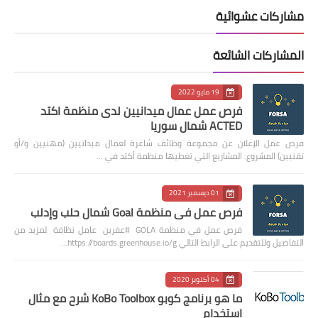
مشاركات عشوائية
المشاركات الشائعة
19 مايو 2022
فرص عمل عمال ميدانيين لدى منظمة اكتد
ACTED شمال سوريا
فرص عمل الإعلان عن مجموعة وظائف شاغرة لعمال ميدانيين (مهنيين و/أو
تقنيين) المشروع: المشاريع التي تغطيها منظمة أكتد في …
01 ديسمبر 2021
فرص عمل في منظمة Goal شمال حلب وإدلب
فرص عمل في منظمة GOLA #عفرين عامل نظافة لمزيد من
التفاصيل وللتقديم على الرابط التالي https://boards.greenhouse.io/g…
04 أكتوبر 2020
ما هو برنامج كوبو KoBo Toolbox شرح مع مثال
استخدام