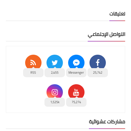
تعليقات
التواصل الإجتماعي
RSS
2,455
Messenger
25,742
1,525k
75,274
مشاركات عشوائية