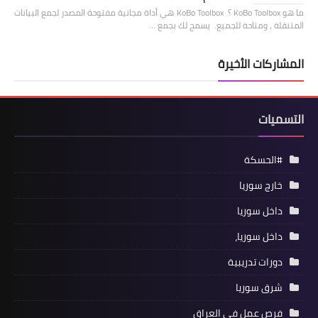
ما هو KoBo Toolbox ؟ KoBo Toolbox هي أداة مجانية مفتوحة المصدر لجمع البيانات
المتنقلة ، ومتاحة للجميع. يسمح لك بجمع …
المشاركات الأخيرة
التسميات
#الحسكة
خارج سوريا
داخل سوريا
داخل سوريا،
دورات تدريبية
شرق سوريا
فرص عمل في العراق