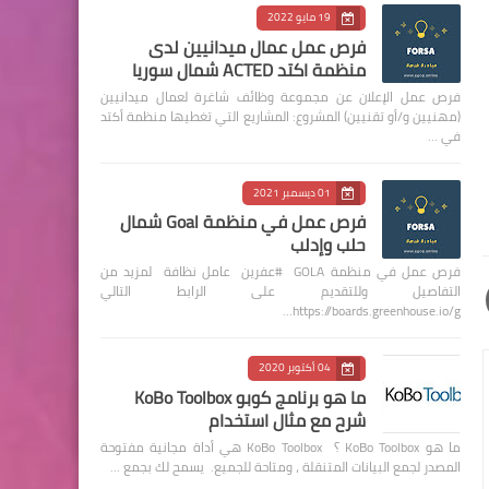
19 مايو 2022
فرص عمل عمال ميدانيين لدى
منظمة اكتد ACTED شمال سوريا
فرص عمل الإعلان عن مجموعة وظائف شاغرة لعمال ميدانيين
(مهنيين و/أو تقنيين) المشروع: المشاريع التي تغطيها منظمة أكتد
في …
01 ديسمبر 2021
فرص عمل في منظمة Goal شمال
حلب وإدلب
فرص عمل في منظمة GOLA #عفرين عامل نظافة لمزيد من
التفاصيل وللتقديم على الرابط التالي
https://boards.greenhouse.io/g…
04 أكتوبر 2020
ما هو برنامج كوبو KoBo Toolbox
شرح مع مثال استخدام
ما هو KoBo Toolbox ؟ KoBo Toolbox هي أداة مجانية مفتوحة
المصدر لجمع البيانات المتنقلة ، ومتاحة للجميع. يسمح لك بجمع …