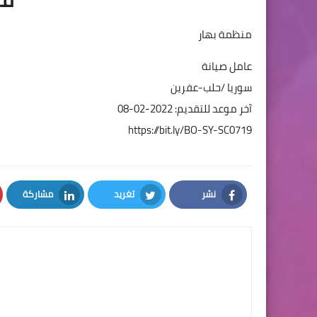
منظمة بهار
عامل صيانة
سوريا /حلب-عفرين
آخر موعد للتقديم: 2022-02-08
https://bit.ly/BO-SY-SC0719
نشر
تغريد
مشاركة
LinkedIn
Twitter
Facebook