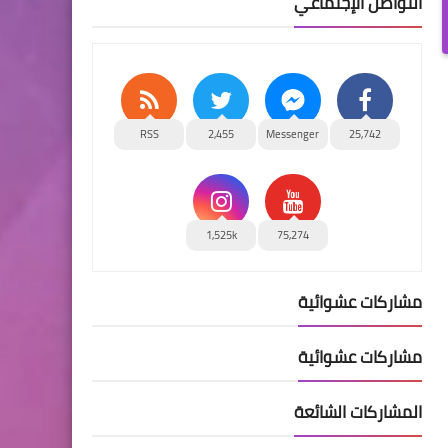
التواصل الإجتماعي
RSS
2,455
Messenger
25,742
1,525k
75,274
مشاركات عشوائية
مشاركات عشوائية
المشاركات الشائعة