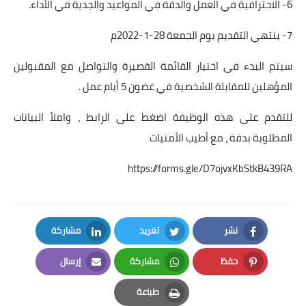
6- الاحترافية في العمل والدقة في المواعيد والجدية في الأداء.
7- ينتهي التقديم يوم الجمعة 28-1-2022م
سيتم البدء في اختيار القائمة القصيرة والتواصل مع المقبولين
المؤهلين للمقابلة الشخصية في غضون 5 أيام عمل .
للتقدم على هذه الوظيفة اضغط على الرابط ، واملأ البيانات
المطلوبة بدقة ، مع أطيب الأمنيات
https://forms.gle/D7ojvxKbStkB439RA
نشر
تغريد
مشاركة
LinkedIn
Twitter
Facebook
حفظ
مشاركة
إرسال
Email
Whatsapp
Pinterest
طباعة