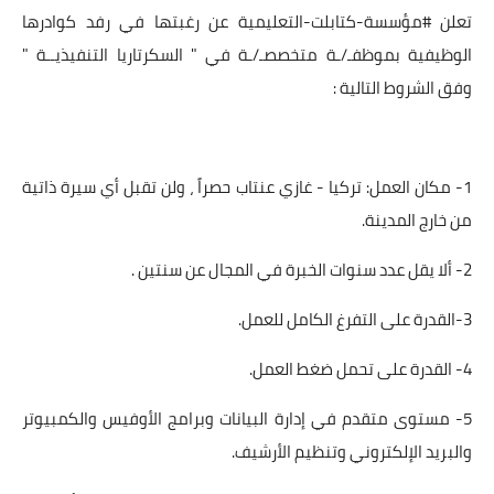
تعلن #مؤسسة-كتابلت-التعليمية عن رغبتها في رفد كوادرها
الوظيفية بموظفـ/ـة متخصصـ/ـة في " السكرتاريا التنفيذيــة "
وفق الشروط التالية :
1- مكان العمل: تركيا - غازي عنتاب حصراً ، ولن تقبل أي سيرة ذاتية
من خارج المدينة.
2- ألا يقل عدد سنوات الخبرة في المجال عن سنتين .
3-القدرة على التفرغ الكامل للعمل.
4- القدرة على تحمل ضغط العمل.
5- مستوى متقدم في إدارة البيانات وبرامج الأوفيس والكمبيوتر
والبريد الإلكتروني وتنظيم الأرشيف.