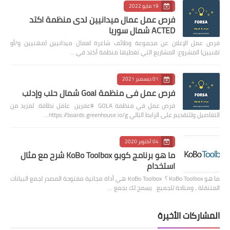
19 مايو 2022
فرص عمل عمال ميدانيين لدى منظمة اكتد
ACTED شمال سوريا
فرص عمل الإعلان عن مجموعة وظائف شاغرة لعمال ميدانيين (مهنيين و/أو
تقنيين) المشروع: المشاريع التي تغطيها منظمة أكتد في …
01 ديسمبر 2021
فرص عمل في منظمة Goal شمال حلب وإدلب
فرص عمل في منظمة GOLA #عفرين عامل نظافة لمزيد من
التفاصيل وللتقديم على الرابط التالي https://boards.greenhouse.io/g…
04 أكتوبر 2020
ما هو برنامج كوبو KoBo Toolbox شرح مع مثال
استخدام
ما هو KoBo Toolbox ؟ KoBo Toolbox هي أداة مجانية مفتوحة المصدر لجمع البيانات
المتنقلة ، ومتاحة للجميع. يسمح لك بجمع …
المشاركات الأخيرة