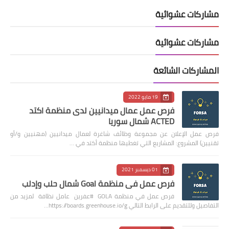
مشاركات عشوائية
مشاركات عشوائية
المشاركات الشائعة
19 مايو 2022
فرص عمل عمال ميدانيين لدى منظمة اكتد
ACTED شمال سوريا
فرص عمل الإعلان عن مجموعة وظائف شاغرة لعمال ميدانيين (مهنيين و/أو
تقنيين) المشروع: المشاريع التي تغطيها منظمة أكتد في …
01 ديسمبر 2021
فرص عمل في منظمة Goal شمال حلب وإدلب
فرص عمل في منظمة GOLA #عفرين عامل نظافة لمزيد من
التفاصيل وللتقديم على الرابط التالي https://boards.greenhouse.io/g…