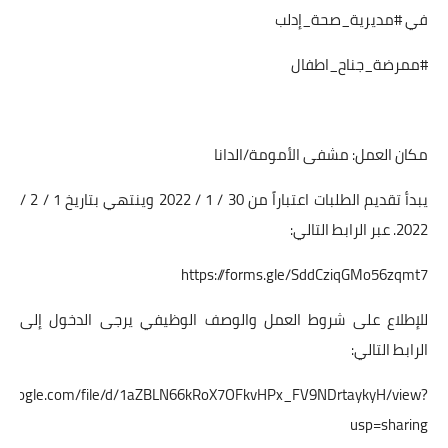
في #مديرية_صحة_إدلب
#ممرضة_جناح_اطفال
مكان العمل: مشفى الأمومة/الدانا
يبدأ تقديم الطلبات اعتباراً من 30 / 1 / 2022 وينتهي بتاريخ 1 / 2 /
2022. عبر الرابط التالي:
https://forms.gle/SddCziqGMo56zqmt7
للإطلاع على شروط العمل والوصف الوظيفي يرجى الدخول إلى
الرابط التالي:
ive.google.com/file/d/1aZBLN66kRoX7OFkvHPx_FV9NDrtaykyH/view?
usp=sharing