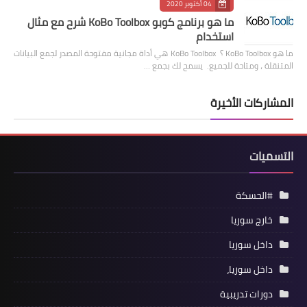
04 أكتوبر 2020
ما هو برنامج كوبو KoBo Toolbox شرح مع مثال
استخدام
ما هو KoBo Toolbox ؟ KoBo Toolbox هي أداة مجانية مفتوحة المصدر لجمع البيانات
المتنقلة ، ومتاحة للجميع. يسمح لك بجمع …
المشاركات الأخيرة
التسميات
#الحسكة
خارج سوريا
داخل سوريا
داخل سوريا،
دورات تدريبية