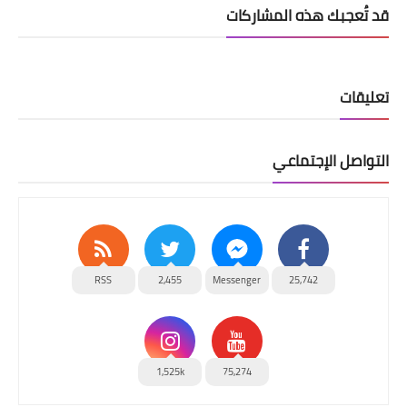
قد تُعجبك هذه المشاركات
تعليقات
التواصل الإجتماعي
RSS
2,455
Messenger
25,742
1,525k
75,274