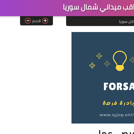
قب ميداني شمال سوريا
الحجم
اخل سوريا
رص_عمل