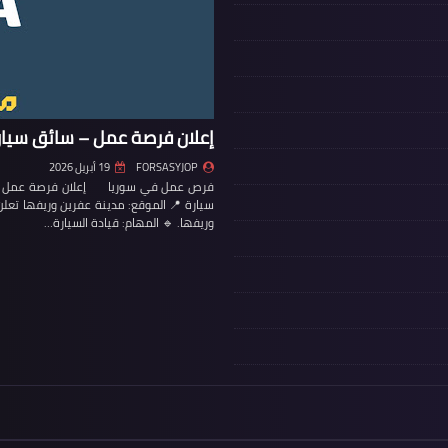
إعلان فرصة عمل – سائق سيار
FORSASYJOP
19 أبريل 2026
فرص عمل في سوريا إعلان فرصة عمل – س
سيارة 📍 الموقع: مدينة عفرين وريفها تع
وريفها. 🔹 المهام: قيادة السيارة…