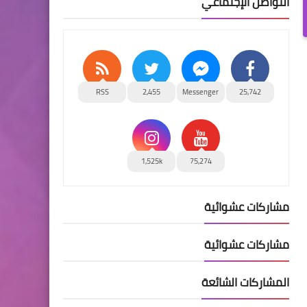
التواصل الإجتماعي
RSS
2,455
Messenger
25,742
1,525k
75,274
مشاركات عشوائية
مشاركات عشوائية
المشاركات الشائعة