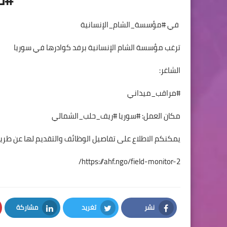
في #مؤسسة_الشام_الإنسانية
ترغب مؤسسة الشام الإنسانية برفد كوادرها في سوريا
الشاغر:
#مراقب_ميداني
مكان العمل: #سوريا #ريف_حلب_الشمالي
يمكنكم الاطلاع على تفاصيل الوظائف والتقديم لها عن طريق
https://ahf.ngo/field-monitor-2/
نشر
تغريد
مشاركة
LinkedIn
Twitter
Facebook