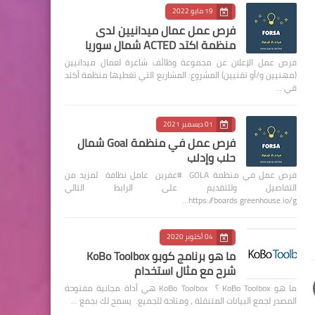
19 مايو 2022
فرص عمل عمال ميدانيين لدى
منظمة اكتد ACTED شمال سوريا
فرص عمل الإعلان عن مجموعة وظائف شاغرة لعمال ميدانيين
(مهنيين و/أو تقنيين) المشروع: المشاريع التي تغطيها منظمة أكتد
في …
01 ديسمبر 2021
فرص عمل في منظمة Goal شمال
حلب وإدلب
فرص عمل في منظمة GOLA #عفرين عامل نظافة لمزيد من
التفاصيل وللتقديم على الرابط التالي
https://boards.greenhouse.io/g…
04 أكتوبر 2020
ما هو برنامج كوبو KoBo Toolbox
شرح مع مثال استخدام
ما هو KoBo Toolbox ؟ KoBo Toolbox هي أداة مجانية مفتوحة
المصدر لجمع البيانات المتنقلة ، ومتاحة للجميع. يسمح لك بجمع …