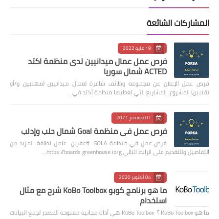
المشاركات الشائعة
19 مايو 2022
فرص عمل عمال ميدانيين لدى منظمة اكتد
ACTED شمال سوريا
فرص عمل الإعلان عن مجموعة وظائف شاغرة لعمال ميدانيين (مهنيين و/أو
تقنيين) المشروع: المشاريع التي تغطيها منظمة أكتد في …
01 ديسمبر 2021
فرص عمل في منظمة Goal شمال حلب وإدلب
فرص عمل في منظمة GOLA #عفرين عامل نظافة لمزيد من
التفاصيل وللتقديم على الرابط التالي https://boards.greenhouse.io/g…
04 أكتوبر 2020
ما هو برنامج كوبو KoBo Toolbox شرح مع مثال
استخدام
ما هو KoBo Toolbox ؟ KoBo Toolbox هي أداة مجانية مفتوحة المصدر لجمع البيانات