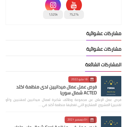
1,525k
75,274
مشاركات عشوائية
مشاركات عشوائية
المشاركات الشائعة
19 مايو 2022
فرص عمل عمال ميدانيين لدى منظمة اكتد
ACTED شمال سوريا
فرص عمل الإعلان عن مجموعة وظائف شاغرة لعمال ميدانيين (مهنيين و/أو
تقنيين) المشروع: المشاريع التي تغطيها منظمة أكتد في …
01 ديسمبر 2021