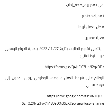
في #مديرية_صحة_إدلب
#محرك مجتمع
مكان العمل: أريحا
معرة مصرين
ينتهي تقديم الطلبات بتاريخ 27/ 1 / 2022. بنهاية الدوام الرسمي
عبر الرابط التالي:
https://forms.gle/Q4j1CiC3UbN2qzDP7
للإطلاع على شروط العمل والوصف الوظيفي يرجى الدخول إلى
الرابط التالي:
https://drive.google.com/file/d/1QLZ-
5z_QZXNtZTyy7h180eO0jQ5zX7zc/view?usp=sharing