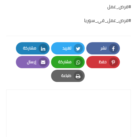
#فرص_عمل
#فرص_عمل_في_سوريا
نشر
تغريد
مشاركة
LinkedIn
Twitter
Facebook
حفظ
مشاركة
إرسال
Email
Whatsapp
Pinterest
طباعة
Print