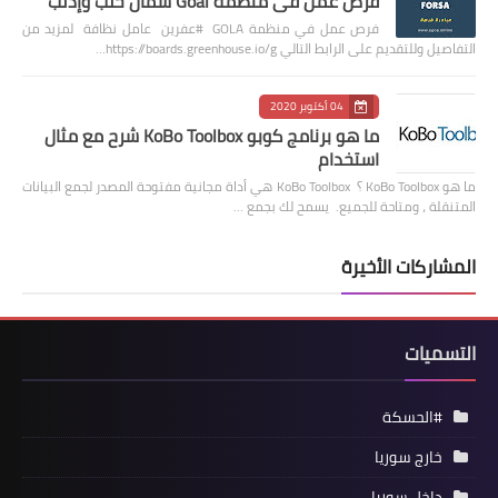
فرص عمل في منظمة Goal شمال حلب وإدلب
فرص عمل في منظمة GOLA #عفرين عامل نظافة لمزيد من
التفاصيل وللتقديم على الرابط التالي https://boards.greenhouse.io/g…
04 أكتوبر 2020
ما هو برنامج كوبو KoBo Toolbox شرح مع مثال
استخدام
ما هو KoBo Toolbox ؟ KoBo Toolbox هي أداة مجانية مفتوحة المصدر لجمع البيانات
المتنقلة ، ومتاحة للجميع. يسمح لك بجمع …
المشاركات الأخيرة
التسميات
#الحسكة
خارج سوريا
داخل سوريا