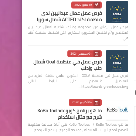
19 مايو 2022
فرص عمل عمال ميدانيين لدى
منظمة اكتد ACTED شمال سوريا
فرص عمل الإعلان عن مجموعة وظائف شاغرة لعمال ميدانيين
(مهنيين و/أو تقنيين) المشروع: المشاريع التي تغطيها منظمة أكتد
في …
01 ديسمبر 2021
فرص عمل في منظمة Goal شمال
حلب وإدلب
فرص عمل في منظمة GOLA #عفرين عامل نظافة لمزيد من
التفاصيل وللتقديم على الرابط التالي
https://boards.greenhouse.io/g…
04 أكتوبر 2020
ما هو برنامج كوبو KoBo Toolbox
شرح مع مثال استخدام
ما هو KoBo Toolbox ؟ KoBo Toolbox هي أداة مجانية مفتوحة
المصدر لجمع البيانات المتنقلة ، ومتاحة للجميع. يسمح لك بجمع …