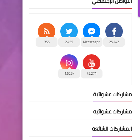
التواصل الإجتماعي
RSS
2,455
Messenger
25,742
1,525k
75,274
مشاركات عشوائية
مشاركات عشوائية
المشاركات الشائعة