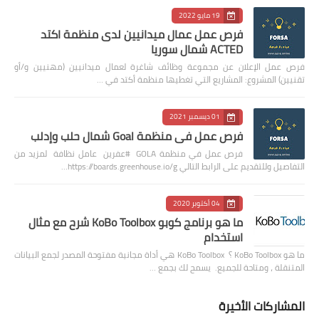
19 مايو 2022
فرص عمل عمال ميدانيين لدى منظمة اكتد
ACTED شمال سوريا
فرص عمل الإعلان عن مجموعة وظائف شاغرة لعمال ميدانيين (مهنيين و/أو
تقنيين) المشروع: المشاريع التي تغطيها منظمة أكتد في …
01 ديسمبر 2021
فرص عمل في منظمة Goal شمال حلب وإدلب
فرص عمل في منظمة GOLA #عفرين عامل نظافة لمزيد من
التفاصيل وللتقديم على الرابط التالي https://boards.greenhouse.io/g…
04 أكتوبر 2020
ما هو برنامج كوبو KoBo Toolbox شرح مع مثال
استخدام
ما هو KoBo Toolbox ؟ KoBo Toolbox هي أداة مجانية مفتوحة المصدر لجمع البيانات
المتنقلة ، ومتاحة للجميع. يسمح لك بجمع …
المشاركات الأخيرة