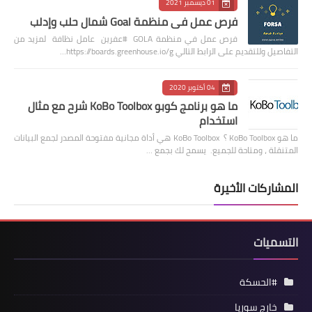
01 ديسمبر 2021
فرص عمل في منظمة Goal شمال حلب وإدلب
فرص عمل في منظمة GOLA #عفرين عامل نظافة لمزيد من
التفاصيل وللتقديم على الرابط التالي https://boards.greenhouse.io/g…
04 أكتوبر 2020
ما هو برنامج كوبو KoBo Toolbox شرح مع مثال
استخدام
ما هو KoBo Toolbox ؟ KoBo Toolbox هي أداة مجانية مفتوحة المصدر لجمع البيانات
المتنقلة ، ومتاحة للجميع. يسمح لك بجمع …
المشاركات الأخيرة
التسميات
#الحسكة
خارج سوريا