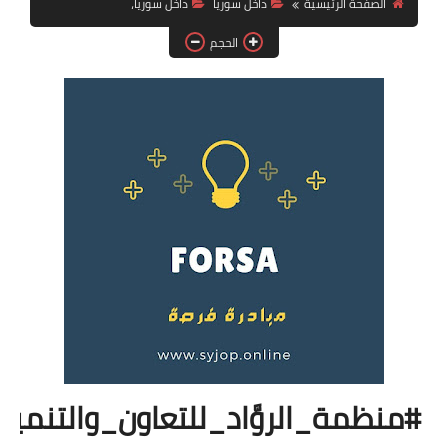
الصفحة الرئيسية
داخل سوريا
داخل سوريا،
فرص عمل في العراق
الحجم
فرص عمل في اليمن
فرص عمل في السودان
دورات تدريبية
#منظمة_الروَّاد_للتعاون_والتنمية