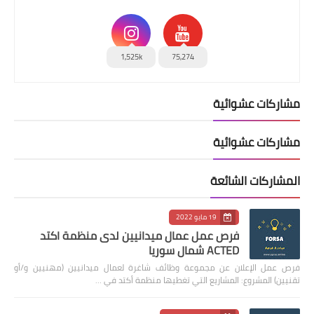
1,525k
75,274
مشاركات عشوائية
مشاركات عشوائية
المشاركات الشائعة
19 مايو 2022
فرص عمل عمال ميدانيين لدى منظمة اكتد
ACTED شمال سوريا
فرص عمل الإعلان عن مجموعة وظائف شاغرة لعمال ميدانيين (مهنيين و/أو
تقنيين) المشروع: المشاريع التي تغطيها منظمة أكتد في …