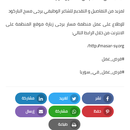
لمزيد من التفاصيل و التقديم للشاغر الوظيفي يرجى مسح الباركود
للإطلاع على عمل منظمة مسار يرجى زيارة موقع المنظمة على
الانترنت من خلال الرابط التالي:
http://masar-sy.org/
#فرص_عمل
#فرص_عمل_في_سوريا
نشر
تغريد
مشاركة
LinkedIn
Twitter
Facebook
حفظ
مشاركة
إرسال
Email
Whatsapp
Pinterest
طباعة