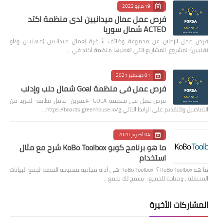
19 مايو 2022
فرص عمل عمال ميدانيين لدى منظمة اكتد
ACTED شمال سوريا
فرص عمل الإعلان عن مجموعة وظائف شاغرة لعمال ميدانيين (مهنيين و/أو
تقنيين) المشروع: المشاريع التي تغطيها منظمة أكتد في …
01 ديسمبر 2021
فرص عمل في منظمة Goal شمال حلب وإدلب
فرص عمل في منظمة GOLA #عفرين عامل نظافة لمزيد من
التفاصيل وللتقديم على الرابط التالي https://boards.greenhouse.io/g…
04 أكتوبر 2020
ما هو برنامج كوبو KoBo Toolbox شرح مع مثال
استخدام
ما هو KoBo Toolbox ؟ KoBo Toolbox هي أداة مجانية مفتوحة المصدر لجمع البيانات
المتنقلة ، ومتاحة للجميع. يسمح لك بجمع …
المشاركات الأخيرة