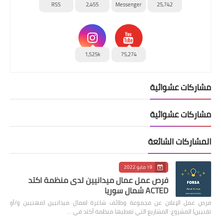
RSS
2,455
Messenger
25,742
1,525k
75,274
مشاركات عشوائية
مشاركات عشوائية
المشاركات الشائعة
19 مايو 2022
فرص عمل عمال ميدانيين لدى منظمة اكتد
ACTED شمال سوريا
فرص عمل الإعلان عن مجموعة وظائف شاغرة لعمال ميدانيين (مهنيين و/أو
تقنيين) المشروع: المشاريع التي تغطيها منظمة أكتد في …