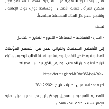
تعنى بالمشاريع التنموية غير التقليدية. تهدف لبناء المجتمع ،
تمكين المرأة ، حماية الأطفال ، ومساندة ذوي/ ذوات الإعاقة ،
وتقديم الدعم لكل الفئات المهمشة مجتمعياً.
قيمنا:
- العدل - الشفافية – المساءلة – التنوع – التعاون - التكامل
إلى الأشخاص المهتمات واللواتي يجدن في أنفسهن المؤهلات
المطلوبة يمكنكن التقدم للوظيفة عبر تعبئة الطلب الوظيفي باتباع
الرابط أدنا و اختيار المنصب الوظيفي الذي ترغب بالتقدم له:
https://forms.gle/eMfDAx86AJ5p4RXs7
آخر موعد لاستقبال الطلبات بتاريخ: 28/12/2021
الأفضلية للأسبقية بالتسجيل ويمكن أن يتم الاختيار قبل نهاية
الإعلان بسبب الحاجة للبدء بالعمل.