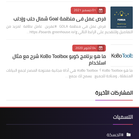
01 ديسمبر 2021
فرص عمل في منظمة Goal شمال حلب وإدلب
فرص عمل في منظمة GOLA #عفرين عامل نظافة لمزيد من
التفاصيل وللتقديم على الرابط التالي https://boards.greenhouse.io/g…
04 أكتوبر 2020
ما هو برنامج كوبو KoBo Toolbox شرح مع مثال
استخدام
ما هو KoBo Toolbox ؟ KoBo Toolbox هي أداة مجانية مفتوحة المصدر لجمع البيانات
المتنقلة ، ومتاحة للجميع. يسمح لك بجمع …
المشاركات الأخيرة
التسميات
#الحسكة