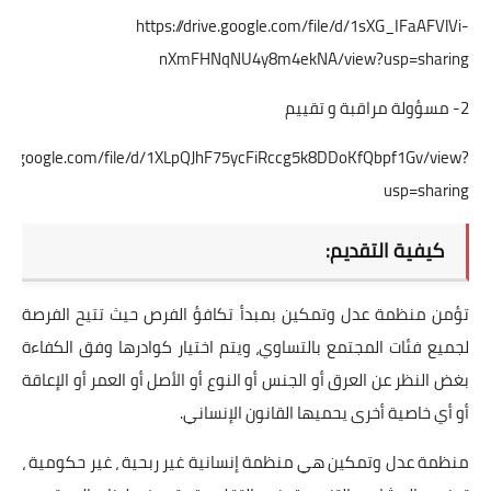
https://drive.google.com/file/d/1sXG_IFaAFVlVi-
nXmFHNqNU4y8m4ekNA/view?usp=sharing
2- مسؤولة مراقبة و تقييم
drive.google.com/file/d/1XLpQJhF75ycFiRccg5k8DDoKfQbpf1Gv/view?
usp=sharing
كيفية التقديم:
تؤمن منظمة عدل وتمكين بمبدأ تكافؤ الفرص حيث تتيح الفرصة
لجميع فئات المجتمع بالتساوي، ويتم اختيار كوادرها وفق الكفاءة
بغض النظر عن العرق أو الجنس أو النوع أو الأصل أو العمر أو الإعاقة
أو أي خاصية أخرى يحميها القانون الإنساني.
منظمة عدل وتمكين هي منظمة إنسانية غير ربحية ، غير حكومية ،