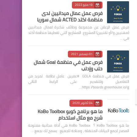
19 مايو 2022
فرص عمل عمال ميدانيين لدى
منظمة اكتد ACTED شمال سوريا
فرص عمل الإعلان عن مجموعة وظائف شاغرة لعمال ميدانيين
(مهنيين و/أو تقنيين) المشروع: المشاريع التي تغطيها منظمة أكتد
في …
01 ديسمبر 2021
فرص عمل في منظمة Goal شمال
حلب وإدلب
فرص عمل في منظمة GOLA #عفرين عامل نظافة لمزيد من
التفاصيل وللتقديم على الرابط التالي
https://boards.greenhouse.io/g…
04 أكتوبر 2020
ما هو برنامج كوبو KoBo Toolbox
شرح مع مثال استخدام
ما هو KoBo Toolbox ؟ KoBo Toolbox هي أداة مجانية مفتوحة
المصدر لجمع البيانات المتنقلة ، ومتاحة للجميع. يسمح لك بجمع …