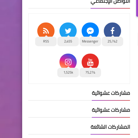
التواصل الإجتماعي
RSS
2,455
Messenger
25,742
1,525k
75,274
مشاركات عشوائية
مشاركات عشوائية
المشاركات الشائعة