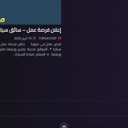
إعلان فرصة عمل – سائق سيار
FORSASYJOP
19 أبريل 2026
فرص عمل في سوريا إعلان فرصة عمل – س
سيارة 📍 الموقع: مدينة عفرين وريفها تع
وريفها. 🔹 المهام: قيادة السيارة…