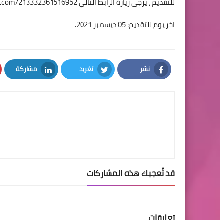
للتقديم ، يرجى زيارة الرابط التالي
orm.com/213332361516952
اخر يوم للتقديم: 05 ديسمبر 2021.
نشر
تغريد
مشاركة
LinkedIn
Twitter
Facebook
قد تُعجبك هذه المشاركات
تعليقات