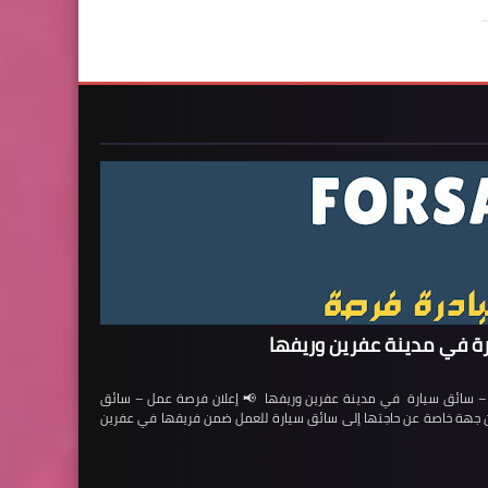
ة في مدينة عفرين وريفها
ائق سيارة في مدينة عفرين وريفها 📢 إعلان فرصة عمل – سائق
لن جهة خاصة عن حاجتها إلى سائق سيارة للعمل ضمن فريقها في عفرين