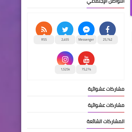
التواصل الإجتماعي
RSS
2,455
Messenger
25,742
1,525k
75,274
مشاركات عشوائية
مشاركات عشوائية
المشاركات الشائعة