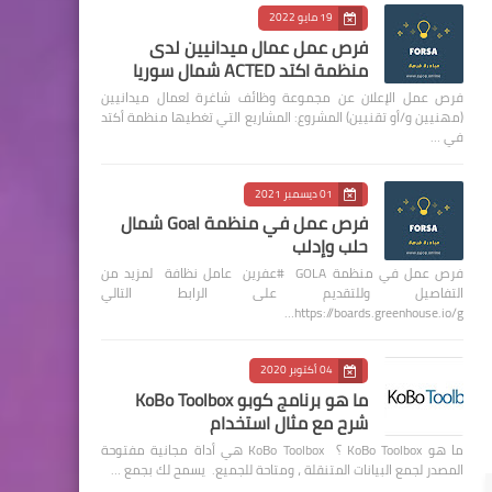
19 مايو 2022
فرص عمل عمال ميدانيين لدى
منظمة اكتد ACTED شمال سوريا
فرص عمل الإعلان عن مجموعة وظائف شاغرة لعمال ميدانيين
(مهنيين و/أو تقنيين) المشروع: المشاريع التي تغطيها منظمة أكتد
في …
01 ديسمبر 2021
فرص عمل في منظمة Goal شمال
حلب وإدلب
فرص عمل في منظمة GOLA #عفرين عامل نظافة لمزيد من
التفاصيل وللتقديم على الرابط التالي
https://boards.greenhouse.io/g…
04 أكتوبر 2020
ما هو برنامج كوبو KoBo Toolbox
شرح مع مثال استخدام
ما هو KoBo Toolbox ؟ KoBo Toolbox هي أداة مجانية مفتوحة
المصدر لجمع البيانات المتنقلة ، ومتاحة للجميع. يسمح لك بجمع …