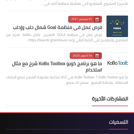
تقنيين) المشروع: المشاريع التي تغطيها منظمة أكتد في …
01 ديسمبر 2021
فرص عمل في منظمة Goal شمال حلب وإدلب
فرص عمل في منظمة GOLA #عفرين عامل نظافة لمزيد من
التفاصيل وللتقديم على الرابط التالي https://boards.greenhouse.io/g…
04 أكتوبر 2020
ما هو برنامج كوبو KoBo Toolbox شرح مع مثال
استخدام
ما هو KoBo Toolbox ؟ KoBo Toolbox هي أداة مجانية مفتوحة المصدر لجمع البيانات
المتنقلة ، ومتاحة للجميع. يسمح لك بجمع …
المشاركات الأخيرة
التسميات