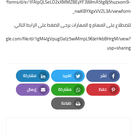
le.com/forms/d/e/1FAIpQLSeLO2xXMMZBEyYF3WlmA5tg8j5huzxom9-
_nwKBYXgxVVZL3A/viewform
للضطلاع على المهام و المهارات يرجى الضغط على الرابط التالي
ve.google.com/file/d/1gM4IgVpugOatz5wiMmpL96JeHkbBHrgM/view?
usp=sharing
نشر
تغريد
مشاركة
LinkedIn
Twitter
Facebook
حفظ
مشاركة
إرسال
Email
Whatsapp
Pinterest
طباعة
Print