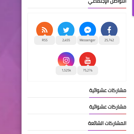
التواصل الإجتماعي
RSS
2,455
Messenger
25,742
1,525k
75,274
مشاركات عشوائية
مشاركات عشوائية
المشاركات الشائعة