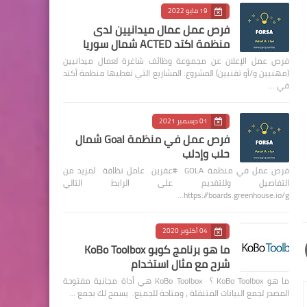
19 مايو 2022
فرص عمل عمال ميدانيين لدى
منظمة اكتد ACTED شمال سوريا
فرص عمل الإعلان عن مجموعة وظائف شاغرة لعمال ميدانيين
(مهنيين و/أو تقنيين) المشروع: المشاريع التي تغطيها منظمة أكتد
في …
01 ديسمبر 2021
فرص عمل في منظمة Goal شمال
حلب وإدلب
فرص عمل في منظمة GOLA #عفرين عامل نظافة لمزيد من
التفاصيل وللتقديم على الرابط التالي
https://boards.greenhouse.io/g…
04 أكتوبر 2020
ما هو برنامج كوبو KoBo Toolbox
شرح مع مثال استخدام
ما هو KoBo Toolbox ؟ KoBo Toolbox هي أداة مجانية مفتوحة
المصدر لجمع البيانات المتنقلة ، ومتاحة للجميع. يسمح لك بجمع …