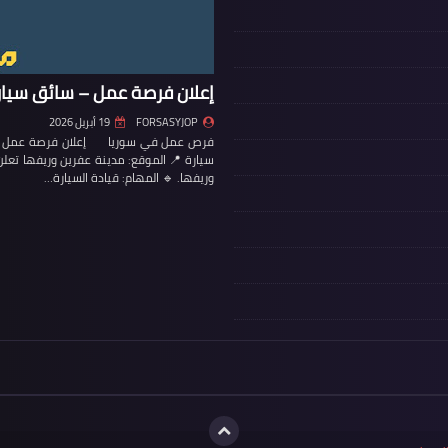
إعلان فرصة عمل – سائق سيار
FORSASYJOP
19 أبريل 2026
فرص عمل في سوريا إعلان فرصة عمل – س
سيارة 📍 الموقع: مدينة عفرين وريفها تع
وريفها. 🔹 المهام: قيادة السيارة…