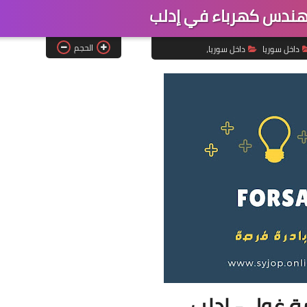
ندس كهرباء في إدلب
الحجم
داخل سوريا
داخل سوريا،
 غول - إدلب