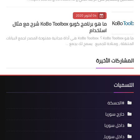
04 أكتوبر 2020
ما هو برنامج كوبو KoBo Toolbox شرح مع مثال
استخدام
ما هو KoBo Toolbox ؟ KoBo Toolbox هي أداة مجانية مفتوحة المصدر لجمع البيانات
المتنقلة ، ومتاحة للجميع. يسمح لك بجمع …
المشاركات الأخيرة
التسميات
#الحسكة
خارج سوريا
داخل سوريا
داخل سوريا،