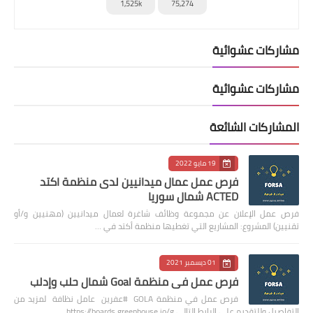
1,525k
75,274
مشاركات عشوائية
مشاركات عشوائية
المشاركات الشائعة
19 مايو 2022
فرص عمل عمال ميدانيين لدى منظمة اكتد
ACTED شمال سوريا
فرص عمل الإعلان عن مجموعة وظائف شاغرة لعمال ميدانيين (مهنيين و/أو
تقنيين) المشروع: المشاريع التي تغطيها منظمة أكتد في …
01 ديسمبر 2021
فرص عمل في منظمة Goal شمال حلب وإدلب
فرص عمل في منظمة GOLA #عفرين عامل نظافة لمزيد من
التفاصيل وللتقديم على الرابط التالي https://boards.greenhouse.io/g…