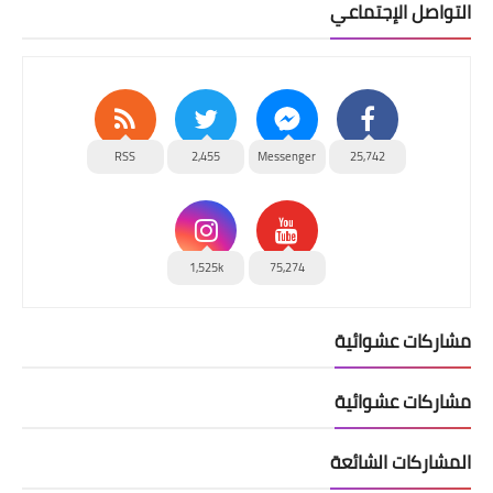
التواصل الإجتماعي
RSS
2,455
Messenger
25,742
1,525k
75,274
مشاركات عشوائية
مشاركات عشوائية
المشاركات الشائعة