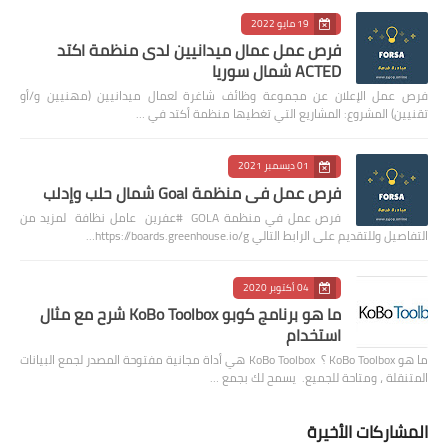
19 مايو 2022
فرص عمل عمال ميدانيين لدى منظمة اكتد
ACTED شمال سوريا
فرص عمل الإعلان عن مجموعة وظائف شاغرة لعمال ميدانيين (مهنيين و/أو
تقنيين) المشروع: المشاريع التي تغطيها منظمة أكتد في …
01 ديسمبر 2021
فرص عمل في منظمة Goal شمال حلب وإدلب
فرص عمل في منظمة GOLA #عفرين عامل نظافة لمزيد من
التفاصيل وللتقديم على الرابط التالي https://boards.greenhouse.io/g…
04 أكتوبر 2020
ما هو برنامج كوبو KoBo Toolbox شرح مع مثال
استخدام
ما هو KoBo Toolbox ؟ KoBo Toolbox هي أداة مجانية مفتوحة المصدر لجمع البيانات
المتنقلة ، ومتاحة للجميع. يسمح لك بجمع …
المشاركات الأخيرة