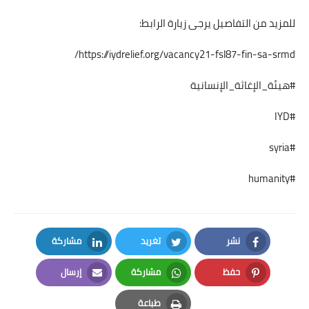
للمزيد من التفاصيل يرجى زيارة الرابط:
https://iydrelief.org/vacancy21-fsl87-fin-sa-srmd/
#هيئة_الإغاثة_الإنسانية
#IYD
#syria
#humanity
نشر
تغريد
مشاركة
LinkedIn
Twitter
Facebook
حفظ
مشاركة
إرسال
Email
Whatsapp
Pinterest
طباعة