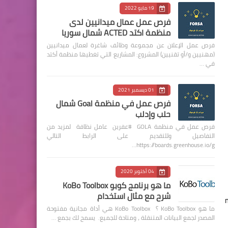
19 مايو 2022
فرص عمل عمال ميدانيين لدى
منظمة اكتد ACTED شمال سوريا
فرص عمل الإعلان عن مجموعة وظائف شاغرة لعمال ميدانيين
(مهنيين و/أو تقنيين) المشروع: المشاريع التي تغطيها منظمة أكتد
في …
01 ديسمبر 2021
فرص عمل في منظمة Goal شمال
حلب وإدلب
فرص عمل في منظمة GOLA #عفرين عامل نظافة لمزيد من
التفاصيل وللتقديم على الرابط التالي
https://boards.greenhouse.io/g…
04 أكتوبر 2020
ما هو برنامج كوبو KoBo Toolbox
شرح مع مثال استخدام
ما هو KoBo Toolbox ؟ KoBo Toolbox هي أداة مجانية مفتوحة
المصدر لجمع البيانات المتنقلة ، ومتاحة للجميع. يسمح لك بجمع …