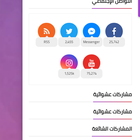
التواصل الإجتماعي
RSS
2,455
Messenger
25,742
1,525k
75,274
مشاركات عشوائية
مشاركات عشوائية
المشاركات الشائعة