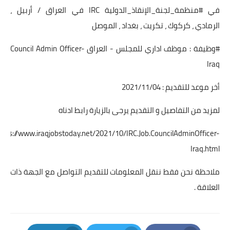
في #منظمة_لجنة_الإنقاذ_الدولية IRC في العراق / أربيل ،
الرمادي ، كركوك ، تكريت ، بغداد ، الموصل
#وظيفة : موظف اداري للمجلس - العراق Council Admin Officer-
Iraq
أخر موعد للتقديم : 2021/11/04
لمزيد من التفاصيل و التقديم يرجى بالزيارة رابط ادناه
ttps://www.iraqjobstoday.net/2021/10/IRC.Job.CouncilAdminOfficer-
Iraq.html
ملاحظة نحن فقط ننقل المعلومات للتقديم التواصل مع الجهة ذات
العلاقة .