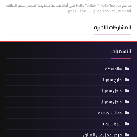
ما هو KoBo Toolbox ؟ KoBo Toolbox هي أداة مجانية مفتوحة المصدر لجمع البيانات
المتنقلة ، ومتاحة للجميع. يسمح لك بجمع …
المشاركات الأخيرة
التسميات
#الحسكة
خارج سوريا
داخل سوريا
داخل سوريا،
دورات تدريبية
شرق سوريا
فرص عمل في العراق