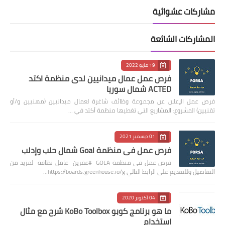
مشاركات عشوائية
المشاركات الشائعة
19 مايو 2022
فرص عمل عمال ميدانيين لدى منظمة اكتد
ACTED شمال سوريا
فرص عمل الإعلان عن مجموعة وظائف شاغرة لعمال ميدانيين (مهنيين و/أو
تقنيين) المشروع: المشاريع التي تغطيها منظمة أكتد في …
01 ديسمبر 2021
فرص عمل في منظمة Goal شمال حلب وإدلب
فرص عمل في منظمة GOLA #عفرين عامل نظافة لمزيد من
التفاصيل وللتقديم على الرابط التالي https://boards.greenhouse.io/g…
04 أكتوبر 2020
ما هو برنامج كوبو KoBo Toolbox شرح مع مثال
استخدام