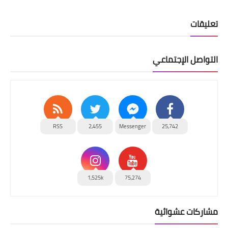
تعليقات
التواصل الإجتماعي
RSS
2,455
Messenger
25,742
1,525k
75,274
مشاركات عشوائية