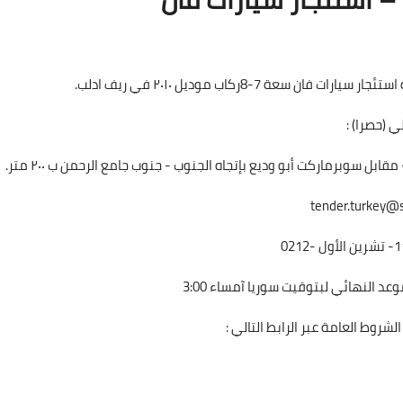
ة 7-8ركاب موديل ٢٠١٠ في ريف ادلب.
 (حصرا) :
ل سوبرماركت أبو وديع بإتجاه الجنوب - جنوب جامع الرحمن ب ٢٠٠ متر.
tender.turkey@sy
شروط العامة عبر الرابط التالي :