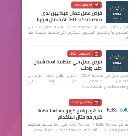
19 مايو 2022
فرص عمل عمال ميدانيين لدى
منظمة اكتد ACTED شمال سوريا
فرص عمل الإعلان عن مجموعة وظائف شاغرة لعمال ميدانيين
(مهنيين و/أو تقنيين) المشروع: المشاريع التي تغطيها منظمة أكتد
في …
01 ديسمبر 2021
فرص عمل في منظمة Goal شمال
حلب وإدلب
فرص عمل في منظمة GOLA #عفرين عامل نظافة لمزيد من
التفاصيل وللتقديم على الرابط التالي
https://boards.greenhouse.io/g…
04 أكتوبر 2020
ما هو برنامج كوبو KoBo Toolbox
شرح مع مثال استخدام
ما هو KoBo Toolbox ؟ KoBo Toolbox هي أداة مجانية مفتوحة
المصدر لجمع البيانات المتنقلة ، ومتاحة للجميع. يسمح لك بجمع …