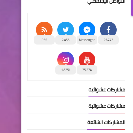
التواصل الإجتماعي
RSS
2,455
Messenger
25,742
1,525k
75,274
مشاركات عشوائية
مشاركات عشوائية
المشاركات الشائعة