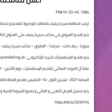
PR# SY-SD-HC-7084
ترغب منظمة سيريا ريليف يالتعاقد مع مزود لتقديم و خدمة استئجار سيارات فان سع
يتم تقديم العروض في مكتب سيريا ريليف على العنوان التالي
سوريا – ريف ادلب - سرمدا – المفرق – مكتب سيريا ريليف - مقاب
يتم تقديم الإستفسارات للبريد الإلكتروني :
riarelief.org.uk
علما أن الموعد النهائي لتقديم الإستفسارت : يوم الأثنين - 11- تشرين الأول -0212
الساعة 2021- تشرين الأول -14-الخميس :تقديم العطاءاتالموعد النهائي لبتوقيت سوريا آمساء 3:00
يتم تحميل العرض التقني و المالي و جميع الشروط الفنية و ال
https://bit.ly/2ZHxFHv