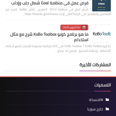
فرص عمل في منظمة Goal شمال حلب وإدلب
فرص عمل في منظمة GOLA #عفرين عامل نظافة لمزيد من
التفاصيل وللتقديم على الرابط التالي https://boards.greenhouse.io/g…
04 أكتوبر 2020
ما هو برنامج كوبو KoBo Toolbox شرح مع مثال
استخدام
ما هو KoBo Toolbox ؟ KoBo Toolbox هي أداة مجانية مفتوحة المصدر لجمع البيانات
المتنقلة ، ومتاحة للجميع. يسمح لك بجمع …
المشاركات الأخيرة
التسميات
#الحسكة
خارج سوريا